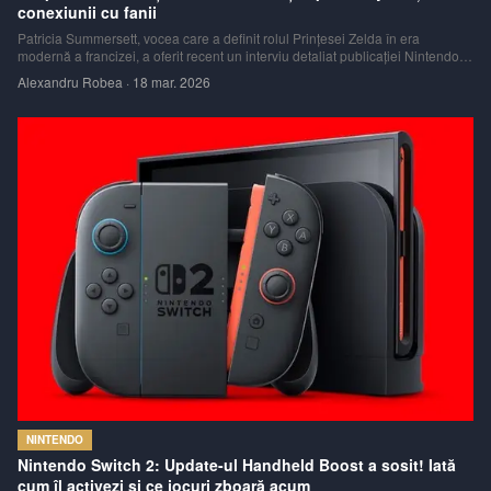
conexiunii cu fanii
Patricia Summersett, vocea care a definit rolul Prințesei Zelda în era
modernă a francizei, a oferit recent un interviu detaliat publicației Nintendo
Everything. Discuția a acoperit o gamă largă de subiecte, de la nuanțele
Alexandru Robea
·
18 mar. 2026
subtile ale interpretării vocale până la responsabilitatea morală de a da via
NINTENDO
Nintendo Switch 2: Update-ul Handheld Boost a sosit! Iată
cum îl activezi și ce jocuri zboară acum