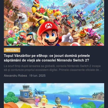
NINTENDO
Topul Vânzărilor pe eShop: ce jocuri domină primele
săptămâni de viață ale consolei Nintendo Switch 2?
La scurt timp după lansarea sa globală, consola Nintendo Switch 2 începe
să-și contureze propriul ecosistem digital. Primele clasamente oficiale de
vânzări de pe eShop au fost publicate, oferind o perspectivă fascinantă
Alexandru Robea
·
19 iun. 2025
asupra preferințelor jucătorilor care au făcut pasul către noua generație.
Lista