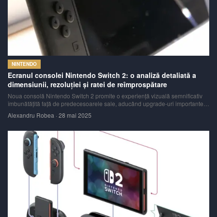
NINTENDO
Ecranul consolei Nintendo Switch 2: o analiză detaliată a
dimensiunii, rezoluției și ratei de reîmprospătare
Noua consolă Nintendo Switch 2 promite o experiență vizuală semnificativ
îmbunătățită față de predecesoarele sale, aducând upgrade-uri importante
la nivelul ecranului. Aceste modificări sunt menite să ofere jucătorilor imagini
Alexandru Robea
·
28 mai 2025
mai clare, culori mai bogate și o fluiditate sporită în timpul jocului, a