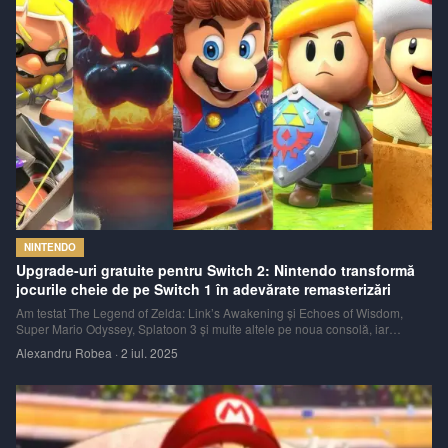
NINTENDO
Upgrade-uri gratuite pentru Switch 2: Nintendo transformă
jocurile cheie de pe Switch 1 în adevărate remasterizări
Am testat The Legend of Zelda: Link’s Awakening și Echoes of Wisdom,
Super Mario Odyssey, Splatoon 3 și multe altele pe noua consolă, iar
rezultatele sunt impresionante.
Alexandru Robea
·
2 iul. 2025