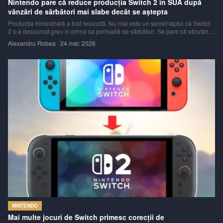
Nintendo pare că reduce producția Switch 2 în SUA după
vânzări de sărbători mai slabe decât se aștepta
Producția trimestrială a fost revizuită. Nu mai este un secret faptul că Switch
2 s-a descurcat greu în prima sa perioadă de sărbători. Se pare că vânzările
consolei au scăzut cu 35% în SUA comparativ cu performanța predecesoarei
Alexandru Robea
·
24 mar. 2026
sale din 2017, iar 2025 a marcat cea mai slabă lună noiembrie din 1995
NINTENDO
Mai multe jocuri de Switch primesc corecții de