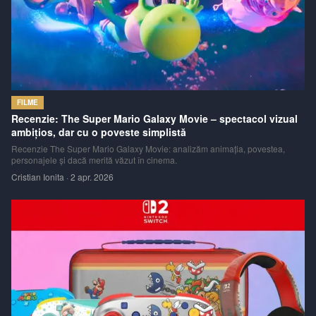
FILME
Recenzie: The Super Mario Galaxy Movie – spectacol vizual
ambițios, dar cu o poveste simplistă
Recenzie The Super Mario Galaxy Movie: analizăm animația, povestea,
personajele și dacă merită văzut în cinema.
Cristian Ionita
·
2 apr. 2026