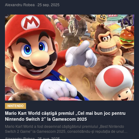
și Nintendo Switch 2. Studio-ul spune că mutarea le permite să livreze jocul
Alexandru Robea
·
25 sep. 2025
„în cea mai bună formă posibilă”, într-un mesaj oficial publicat pe site-u
NINTENDO
Mario Kart World câștigă premiul „Cel mai bun joc pentru
Nintendo Switch 2” la Gamescom 2025
Mario Kart World a fost desemnat câștigătorul premiului „Best Nintendo
Switch 2 Game” la Gamescom 2025, consolidându-și reputația de unul
dintre cele mai apreciate titluri disponibile pe noua consolă Nintendo Switch
Alexandru Robea
·
25 aug. 2025