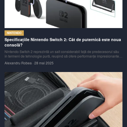
NINTENDO
Specificațiile Nintendo Switch 2: Cât de puternică este noua
consolă?
Nintendo Switch 2 reprezintă un salt considerabil față de predecesorul său
în termeni de tehnologie pură, reușind să ofere performanțe impresionante
pentru dimensiunile sale. Consola dispune de caracteristici precum
Alexandru Robea
·
28 mai 2025
iluminare HDR, suport pentru până la 120 de cadre pe secundă (fps), ieșire
4K prin i