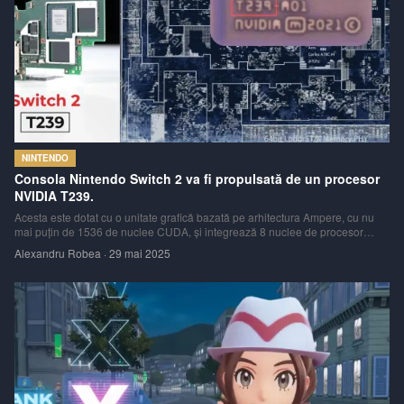
NINTENDO
Consola Nintendo Switch 2 va fi propulsată de un procesor
NVIDIA T239.
Acesta este dotat cu o unitate grafică bazată pe arhitectura Ampere, cu nu
mai puțin de 1536 de nuclee CUDA, și integrează 8 nuclee de procesor
ARM Cortex-A78C, alături de 4MB de memorie cache L2. Această veste,
Alexandru Robea
·
29 mai 2025
susținută de imagini detaliate ale chipului și informații despre placa de bază,
promite