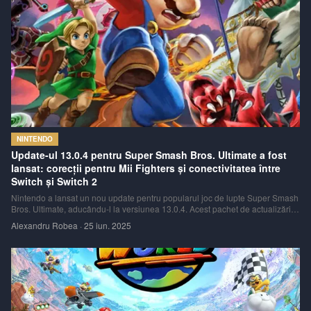
NINTENDO
Update-ul 13.0.4 pentru Super Smash Bros. Ultimate a fost
lansat: corecții pentru Mii Fighters și conectivitatea între
Switch și Switch 2
Nintendo a lansat un nou update pentru popularul joc de lupte Super Smash
Bros. Ultimate, aducându-l la versiunea 13.0.4. Acest pachet de actualizări
se concentrează pe rezolvarea unor probleme minore, dar importante, atât în
Alexandru Robea
·
25 iun. 2025
modul offline, cât și în cel online, cu un accent special pe interacțiunea