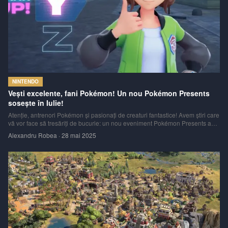
NINTENDO
Vești excelente, fani Pokémon! Un nou Pokémon Presents
sosește în Iulie!
Atenție, antrenori Pokémon și pasionați de creaturi fantastice! Avem știri care
vă vor face să tresăriți de bucurie: un nou eveniment Pokémon Presents a
fost confirmat și va avea loc marți, pe 22 iulie 2025! Acesta este momentul pe
Alexandru Robea
·
28 mai 2025
care toți îl așteptam cu nerăbdare și cu mult entuziasm!