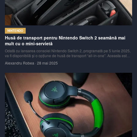
NINTENDO
Husă de transport pentru Nintendo Switch 2 seamănă mai
mult cu o mini-servietă
Odată cu lansarea consolei Nintendo Switch 2, programată pe 5 iunie 2025,
va fi disponibilă și o opțiune de husă de transport “all-in-one”. Aceasta este
concepută pentru a proteja nu doar consola, ci și toate accesoriile care o
Alexandru Robea
·
28 mai 2025
însoțesc, cum ar fi dock-ul, cartușele de joc și noul controler Pro.