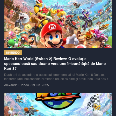
NINTENDO
Mario Kart World (Switch 2) Review: O evoluție
spectaculoasă sau doar o versiune îmbunătățită de Mario
Kart 8?
După ani de așteptare și succesul fenomenal al lui Mario Kart 8 Deluxe,
lansarea unei noi console Nintendo aduce cu sine și presiunea unui nou titlu
Mario Kart. Mario Kart World sosește pe Nintendo Switch 2 cu promisiunea
Alexandru Robea
·
19 iun. 2025
de a fi cel mai ambițios joc din serie de până acum. Dar reușește oare să
inov