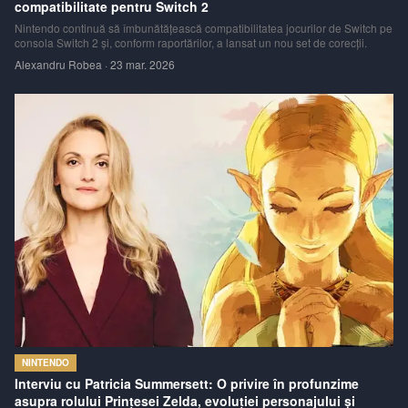
compatibilitate pentru Switch 2
Nintendo continuă să îmbunătățească compatibilitatea jocurilor de Switch pe
consola Switch 2 și, conform raportărilor, a lansat un nou set de corecții.
Alexandru Robea
·
23 mar. 2026
NINTENDO
Interviu cu Patricia Summersett: O privire în profunzime
asupra rolului Prințesei Zelda, evoluției personajului și