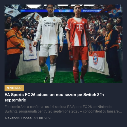
NINTENDO
EA Sports FC 26 aduce un nou sezon pe Switch 2 în
septembrie
Electronic Arts a confirmat astăzi sosirea EA Sports FC 26 pe Nintendo
Switch 2, programată pentru 26 septembrie 2025 – concomitent cu lansarea
pe Switch original, PS4/5 și Xbox Series/One. Titlu este disponibil pentru
Alexandru Robea
·
21 iul. 2025
precomandă în eShop‑uri, consolidându‑se ca una dintre cele mai complete
lansări