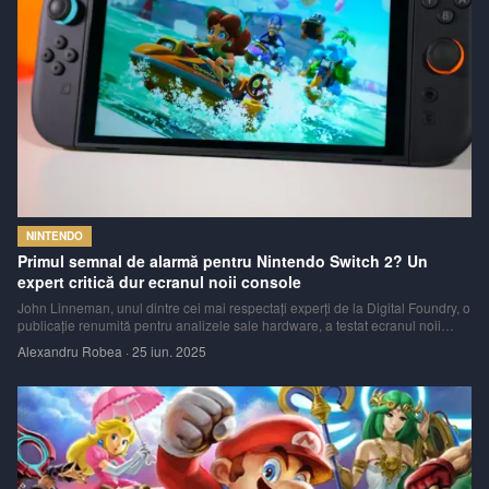
NINTENDO
Primul semnal de alarmă pentru Nintendo Switch 2? Un
expert critică dur ecranul noii console
John Linneman, unul dintre cei mai respectați experți de la Digital Foundry, o
publicație renumită pentru analizele sale hardware, a testat ecranul noii
console și a oferit un verdict dur: este „unul dintre cele mai lente LCD-uri
Alexandru Robea
·
25 iun. 2025
moderne” pe care le-a văzut.