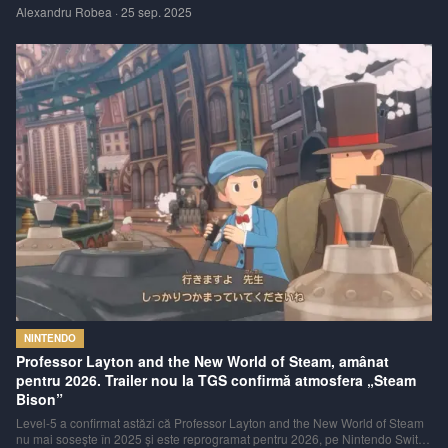
Expansion Pack: Mr. Driller 2 și Klonoa: Empire of Dreams. Sunt primele
Alexandru Robea
·
25 sep. 2025
jocuri GBA third-party (Bandai Namco) care intră în lineup, un mic moment
istoric pentru aplic
NINTENDO
Professor Layton and the New World of Steam, amânat
pentru 2026. Trailer nou la TGS confirmă atmosfera „Steam
Bison”
Level-5 a confirmat astăzi că Professor Layton and the New World of Steam
nu mai sosește în 2025 și este reprogramat pentru 2026, pe Nintendo Switch