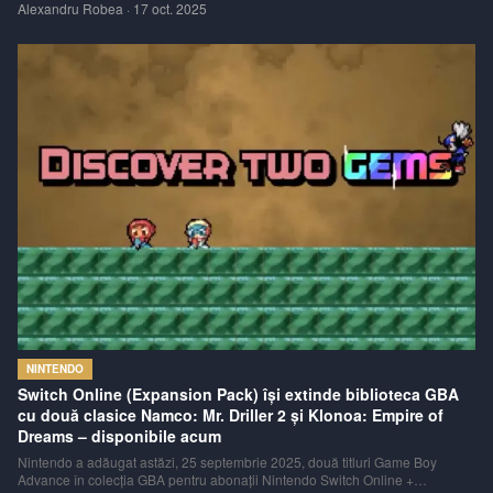
Alexandru Robea
·
17 oct. 2025
NINTENDO
Switch Online (Expansion Pack) își extinde biblioteca GBA
cu două clasice Namco: Mr. Driller 2 și Klonoa: Empire of
Dreams – disponibile acum
Nintendo a adăugat astăzi, 25 septembrie 2025, două titluri Game Boy
Advance în colecția GBA pentru abonații Nintendo Switch Online +