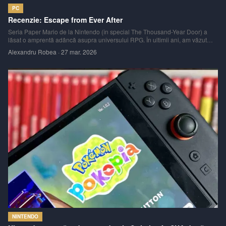
PC
Recenzie: Escape from Ever After
Seria Paper Mario de la Nintendo (în special The Thousand-Year Door) a
lăsat o amprentă adâncă asupra universului RPG. În ultimii ani, am văzut
multe titluri inspirate de acest stil, precum Born of Bread, The Outbound
Alexandru Robea
·
27 mar. 2026
Ghost sau Bug Fables: The Everlasting Sapling. Cel mai nou joc de acest tip
care m
NINTENDO