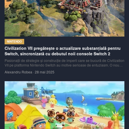
NINTENDO
Civilization VII pregătește o actualizare substanțială pentru
Switch, sincronizată cu debutul noii console Switch 2
Pasionații de strategie și construcție de imperii care se bucură de Civilization
VII pe platforma Nintendo Switch au motive serioase de entuziasm. O nouă
actualizare importantă pentru joc este pe cale să fie lansată, promițând să
Alexandru Robea
·
28 mai 2025
aducă o multitudine de conținut nou, ajustări de gameplay și îmbunătăț