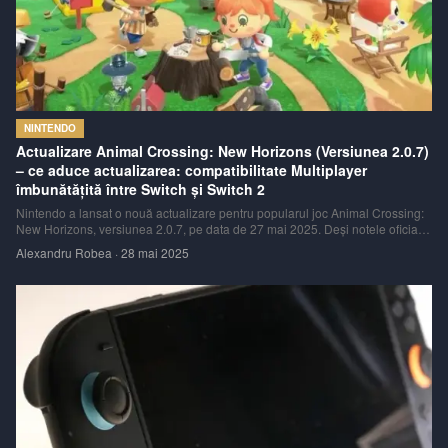
NINTENDO
Actualizare Animal Crossing: New Horizons (Versiunea 2.0.7)
– ce aduce actualizarea: compatibilitate Multiplayer
îmbunătățită între Switch și Switch 2
Nintendo a lansat o nouă actualizare pentru popularul joc Animal Crossing:
New Horizons, versiunea 2.0.7, pe data de 27 mai 2025. Deși notele oficiale
ale patch-ului sunt destul de succinte, principala modificare adusă vizează o
Alexandru Robea
·
28 mai 2025
mai bună funcționare a sesiunilor de joc multiplayer între diferitele g