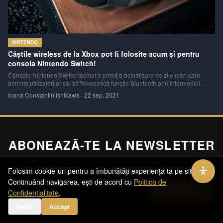
NINTENDO
Căștile wireless de la Xbox pot fi folosite acum și pentru
consola Nintendo Switch!
Consola Nintendo Switch tocmai a primit o actualizare de zile mari care
permite utilizatorilor săi să folosească funcția Bluetooth prin intermediul
căreia se poate conecta acum la căștile wireless Xbox.
Ioana Constantin Ishikawa
·
22 sep. 2021
ABONEAZĂ-TE LA NEWSLETTER
Primește cele mai fierbinți știri și review-uri de gaming direct pe mail.
Folosim cookie-uri pentru a îmbunătăți experiența ta pe site.
Continuând navigarea, ești de acord cu
Politica de
Abonează-te
Confidențialitate
.
Refuz
Accept