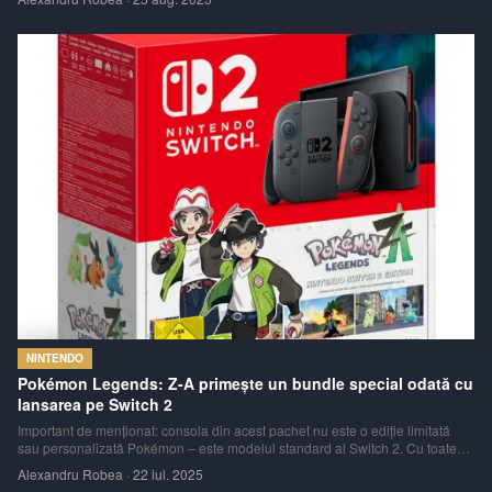
2. Evenimentul, desfășurat anual la Köln, Germania, a reunit cei mai mari
dezvoltato
NINTENDO
Pokémon Legends: Z-A primește un bundle special odată cu
lansarea pe Switch 2
Important de menționat: consola din acest pachet nu este o ediție limitată
sau personalizată Pokémon – este modelul standard al Switch 2. Cu toate
acestea, pachetul rămâne o variantă convenabilă pentru cei care plănuiesc
Alexandru Robea
·
22 iul. 2025
să achiziționeze atât consola, cât și noul joc Pokémon.