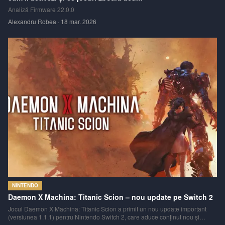
Analiză Firmware 22.0.0
Alexandru Robea
·
18 mar. 2026
NINTENDO
Daemon X Machina: Titanic Scion – nou update pe Switch 2
Jocul Daemon X Machina: Titanic Scion a primit un nou update important
(versiunea 1.1.1) pentru Nintendo Switch 2, care aduce conținut nou și
numeroase corecturi tehnice.