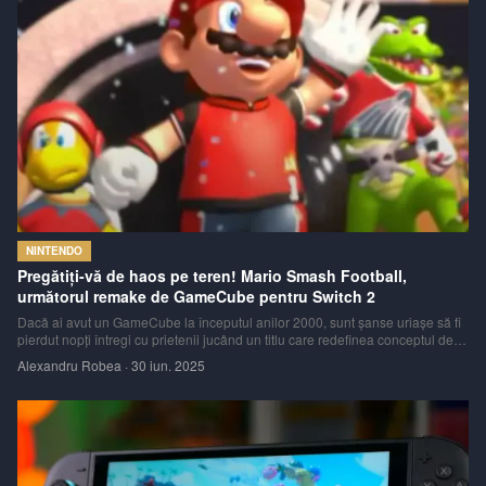
NINTENDO
Pregătiți-vă de haos pe teren! Mario Smash Football,
următorul remake de GameCube pentru Switch 2
Dacă ai avut un GameCube la începutul anilor 2000, sunt șanse uriașe să fi
pierdut nopți întregi cu prietenii jucând un titlu care redefinea conceptul de
“fotbal”. Un joc în care faulturile nu doar că erau permise, ci erau încurajate,
Alexandru Robea
·
30 iun. 2025
iar o carapace de Koopa bine plasată putea schimba soarta meciulu