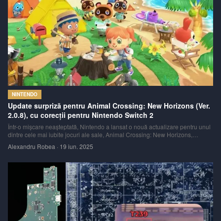
NINTENDO
Update surpriză pentru Animal Crossing: New Horizons (Ver.
2.0.8), cu corecții pentru Nintendo Switch 2
Într-o mișcare neașteptată, Nintendo a lansat o nouă actualizare pentru unul
dintre cele mai iubite jocuri ale sale, Animal Crossing: New Horizons,
aducându-l la versiunea 2.0.8. Deși jocul nu mai primește conținut nou de
Alexandru Robea
·
19 iun. 2025
mult timp, acest update este unul important, fiind axat în principal pe rezolv