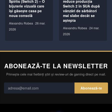
Spirits (Switch 2) – O
reduce producția
bijuterie vizuală care
Switch 2 în SUA după
își găsește casa pe
vânzări de sărbători
noua consolă
mai slabe decât se
aștepta
Alexandru Robea
·
26 mar.
Alexandru Robea
·
24 mar.
2026
2026
ABONEAZĂ-TE LA NEWSLETTER
Primește cele mai fierbinți știri și review-uri de gaming direct pe mail.
Abonează-te