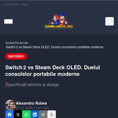
9 AUGUST 2026
Acasă
/
Nintendo
/
Switch 2 vs Steam Deck OLED. Duelul consolelor portabile moderne
NINTENDO
Switch 2 vs Steam Deck OLED. Duelul
consolelor portabile moderne
Specificații tehnice și design
Alexandru Robea
21 iul. 2025
·
2
min citire