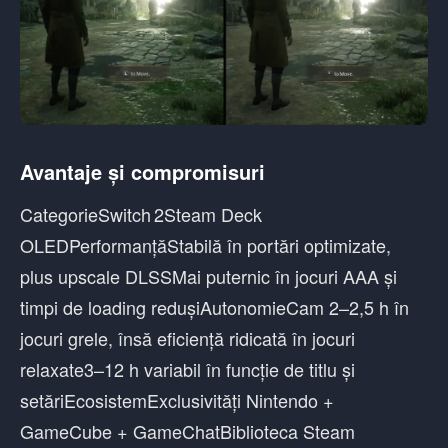
Avantaje și compromisuri
CategorieSwitch 2Steam Deck
OLEDPerformanțăStabilă în portări optimizate,
plus upscale DLSSMai puternic în jocuri AAA și
timpi de loading redușiAutonomieCam 2–2,5 h în
jocuri grele, însă eficiență ridicată în jocuri
relaxate3–12 h variabil în funcție de titlu și
setăriEcosistemExclusivități Nintendo +
GameCube + GameChatBiblioteca Steam