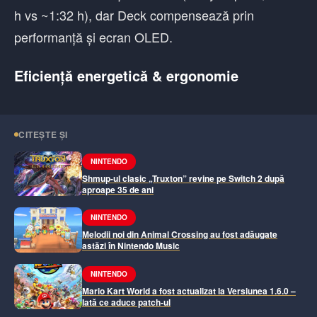
h vs ~1:32 h), dar Deck compensează prin
performanță și ecran OLED.
Eficiență energetică & ergonomie
CITEȘTE ȘI
NINTENDO
Shmup-ul clasic „Truxton” revine pe Switch 2 după
aproape 35 de ani
NINTENDO
Melodii noi din Animal Crossing au fost adăugate
astăzi în Nintendo Music
NINTENDO
Mario Kart World a fost actualizat la Versiunea 1.6.0 –
Iată ce aduce patch-ul