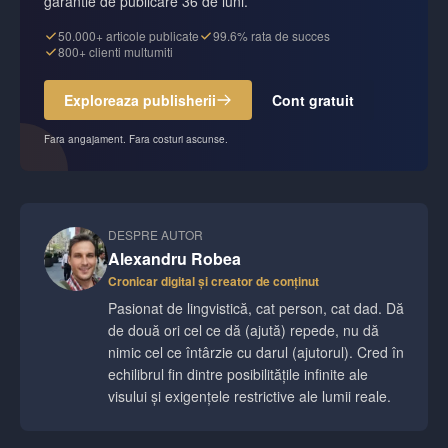
garantie de publicare 36 de luni.
50.000+ articole publicate
99.6% rata de succes
800+ clienti multumiti
Exploreaza publisherii
Cont gratuit
Fara angajament. Fara costuri ascunse.
DESPRE AUTOR
Alexandru Robea
Cronicar digital și creator de conținut
Pasionat de lingvistică, cat person, cat dad. Dă
de două ori cel ce dă (ajută) repede, nu dă
nimic cel ce întârzie cu darul (ajutorul). Cred în
echilibrul fin dintre posibilitățile infinite ale
visului și exigențele restrictive ale lumii reale.