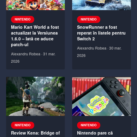
NINTENDO
NINTENDO
Mario Kart World a fost
SnowRunner a fost
actualizat la Versiunea
reperat în listele pentru
1.6.0 – Iată ce aduce
Switch 2
patch-ul
Alexandru Robea
·
30 mar.
Alexandru Robea
·
31 mar.
2026
2026
NINTENDO
NINTENDO
Review Kena: Bridge of
Nintendo pare că