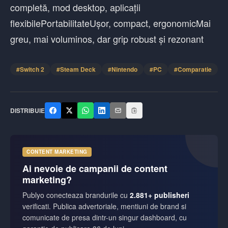
completă, mod desktop, aplicații
flexibilePortabilitateUșor, compact, ergonomicMai
greu, mai voluminos, dar grip robust și rezonant
#
Switch 2
#
Steam Deck
#
Nintendo
#
PC
#
Comparatie
DISTRIBUIE
CONTENT MARKETING
Ai nevoie de campanii de content
marketing?
Publyo conecteaza brandurile cu
2.881+ publisheri
verificati. Publica advertoriale, mentiuni de brand si
comunicate de presa dintr-un singur dashboard, cu