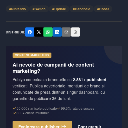
#
Nintendo
#
Switch
#
Update
#
Handheld
#
Boost
DISTRIBUIE
CONTENT MARKETING
Ai nevoie de campanii de content
marketing?
Publyo conecteaza brandurile cu
2.881+ publisheri
verificati. Publica advertoriale, mentiuni de brand si
comunicate de presa dintr-un singur dashboard, cu
garantie de publicare 36 de luni.
50.000+ articole publicate
99.6% rata de succes
800+ clienti multumiti
Exploreaza publisherii
Cont gratuit