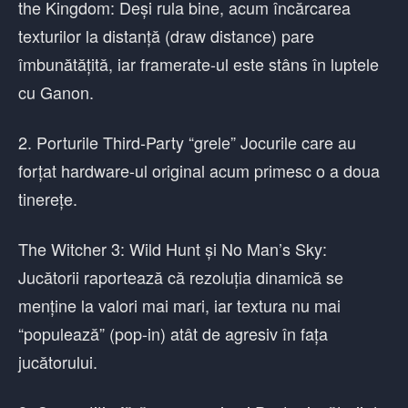
the Kingdom: Deși rula bine, acum încărcarea
texturilor la distanță (draw distance) pare
îmbunătățită, iar framerate-ul este stâns în luptele
cu Ganon.
2. Porturile Third-Party “grele” Jocurile care au
forțat hardware-ul original acum primesc o a doua
tinerețe.
The Witcher 3: Wild Hunt și No Man’s Sky:
Jucătorii raportează că rezoluția dinamică se
menține la valori mai mari, iar textura nu mai
“populează” (pop-in) atât de agresiv în fața
jucătorului.