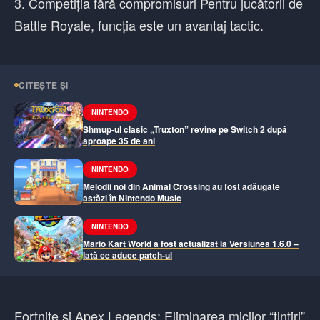
3. Competiția fără compromisuri Pentru jucătorii de
Battle Royale, funcția este un avantaj tactic.
CITEȘTE ȘI
NINTENDO
Shmup-ul clasic „Truxton” revine pe Switch 2 după
aproape 35 de ani
NINTENDO
Melodii noi din Animal Crossing au fost adăugate
astăzi în Nintendo Music
NINTENDO
Mario Kart World a fost actualizat la Versiunea 1.6.0 –
Iată ce aduce patch-ul
Fortnite și Apex Legends: Eliminarea micilor “țintiri”