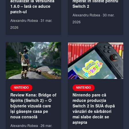
actualizat la Versiunea
reperat în listele pentru
1.6.0 – Iată ce aduce
Switch 2
patch-ul
Alexandru Robea
·
30 mar.
Alexandru Robea
·
31 mar.
2026
2026
NINTENDO
NINTENDO
Review Kena: Bridge of
Nintendo pare că
Spirits (Switch 2) – O
reduce producția
bijuterie vizuală care
Switch 2 în SUA după
își găsește casa pe
vânzări de sărbători
noua consolă
mai slabe decât se
aștepta
Alexandru Robea
·
26 mar.