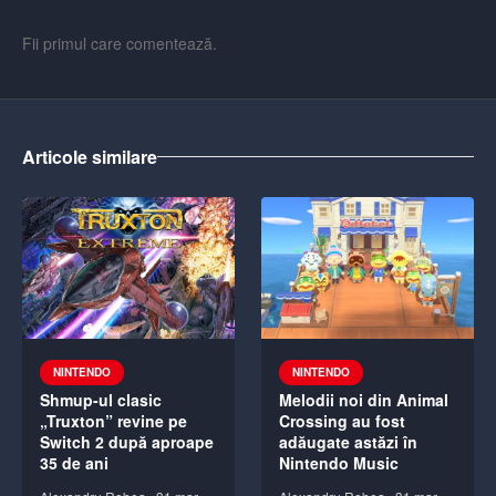
Fii primul care comentează.
Articole similare
NINTENDO
NINTENDO
Shmup-ul clasic
Melodii noi din Animal
„Truxton” revine pe
Crossing au fost
Switch 2 după aproape
adăugate astăzi în
35 de ani
Nintendo Music