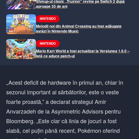
Shmup-ul clasic „Truxton” revine pe Switch 2 după
aproape 35 de ani
NINTENDO
Melodii noi din Animal Crossing au fost adăugate
astăzi în Nintendo Music
NINTENDO
Mario Kart World a fost actualizat la Versiunea 1.6.0 –
Iată ce aduce patch-ul
„Acest deficit de hardware în primul an, chiar în
sezonul important al sărbătorilor, este o veste
foarte proastă,” a declarat strategul Amir
Anvarzadeh de la Asymmetric Advisors pentru
Bloomberg. „Este clar că linia de jocuri a fost
slabă, cel puțin până recent, Pokémon oferind