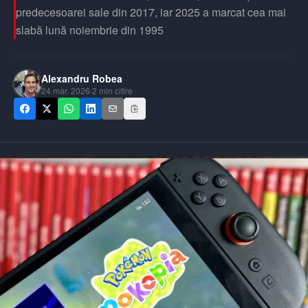
predecesoarei sale din 2017, iar 2025 a marcat cea mai
slabă lună noiembrie din 1995
Alexandru Robea
24 mar. 2026
·
2
min citire