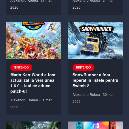
Alexandru Robea
·
31 mar.
Alexandru Robea
·
31 mar.
2026
2026
NINTENDO
NINTENDO
Mario Kart World a fost
SnowRunner a fost
actualizat la Versiunea
reperat în listele pentru
1.6.0 – Iată ce aduce
Switch 2
patch-ul
Alexandru Robea
·
30 mar.
Alexandru Robea
·
31 mar.
2026
2026