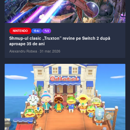
NINTENDO
AI
3
Shmup-ul clasic „Truxton” revine pe Switch 2 după
aproape 35 de ani
Alexandru Robea
·
31 mar. 2026