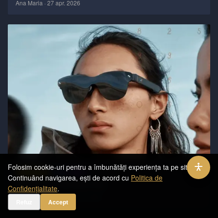
Ana Maria
·
27 apr. 2026
Folosim cookie-uri pentru a îmbunătăți experiența ta pe site.
REVIEWS
AI
11
Continuând navigarea, ești de acord cu
Politica de
RayNeo Air 4 Pro de la TCL
Confidențialitate
.
Alexandru Robea
·
31 mar. 2026
Refuz
Accept