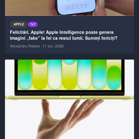
APPLE
7
Felicitări, Apple! Apple Intelligence poate genera
imagini „fake” la fel ca restul lumii. Sunteți fericiți?
Alexandru Robea
·
11 iun. 2026