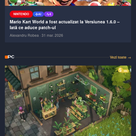
NINTENDO
AI
4
Mario Kart World a fost actualizat la Versiunea 1.6.0 –
Iată ce aduce patch-ul
Alexandru Robea
·
31 mar. 2026
Vezi toate →
PC