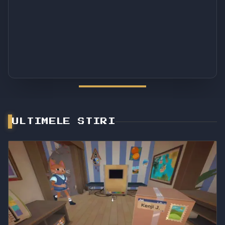
PC
PC
STIRI
OAZA TA VERDE
ÎNTRE INFLAȚIA
DE CE AM5
DIN LUMEA
HARDWARE-ULUI
RĂMÂNE ACASĂ
VIRTUALĂ: „LEAFY
ȘI RESPECTUL
PÂNĂ ÎN 2029 ȘI CE
CORNER”, JOCUL
PENTRU
ÎNSEAMNĂ
COZY ÎN CARE ÎȚI
COMUNITATE: CUM
TRECEREA LA AM6
CONSTRUIEȘTI
ÎNCEARCĂ VALVE
PROPRIA
SĂ ÎNDULCEASCĂ
FLORĂRIE DE VIS
PILULA UNUI
STEAM MACHINE
ULTIMELE STIRI
DE 1.000$