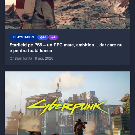
PLAYSTATION
AI
9
Starfield pe PS5 – un RPG mare, ambițios… dar care nu
e pentru toată lumea
Cristian Ionita
·
8 apr. 2026