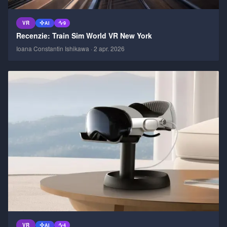
VR
AI
9
Recenzie: Train Sim World VR New York
Ioana Constantin Ishikawa
·
2 apr. 2026
VR
AI
4