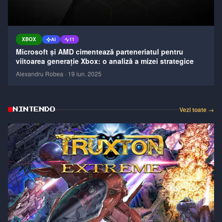
XBOX
AI
11
Microsoft și AMD cimentează parteneriatul pentru
viitoarea generație Xbox: o analiză a mizei strategice
Alexandru Robea
·
19 iun. 2025
Vezi toate →
NINTENDO