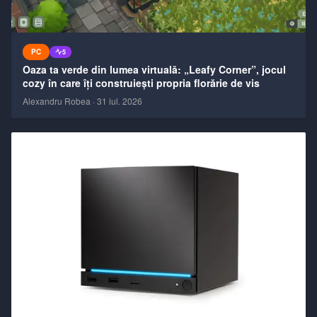
PC
5
Oaza ta verde din lumea virtuală: „Leafy Corner”, jocul
cozy în care îți construiești propria florărie de vis
Alexandru Robea
·
31 iul. 2026