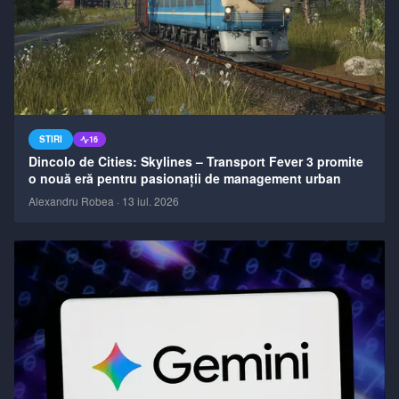
STIRI
16
Dincolo de Cities: Skylines – Transport Fever 3 promite
o nouă eră pentru pasionații de management urban
Alexandru Robea
·
13 iul. 2026