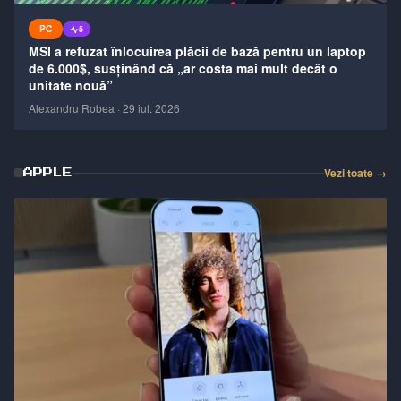
PC
5
MSI a refuzat înlocuirea plăcii de bază pentru un laptop
de 6.000$, susținând că „ar costa mai mult decât o
unitate nouă”
Alexandru Robea
·
29 iul. 2026
Vezi toate →
APPLE