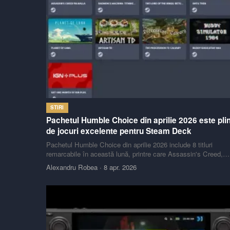
STIRI
Pachetul Humble Choice din aprilie 2026 este pli
de jocuri excelente pentru Steam Deck
Pachetul Humble Choice din aprilie 2026 include 8 titluri
remarcabile în această lună, printre care Assassin's Creed,
Daemon X Machina și The Lord of the Rings.
Alexandru Robea
·
8 apr. 2026