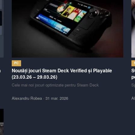
PC
n
Noutăți jocuri Steam Deck Verified și Playable
S
(23.03.26 – 29.03.26)
p
Cele mai noi jocuri optimizate pentru Steam Deck
Sp
Alexandru Robea
·
31 mar. 2026
A