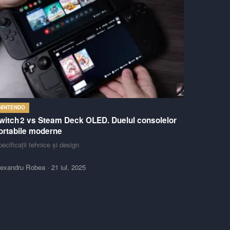
NINTENDO
witch 2 vs Steam Deck OLED. Duelul consolelor
ortabile moderne
ecificații tehnice și design
lexandru Robea
·
21 iul. 2025