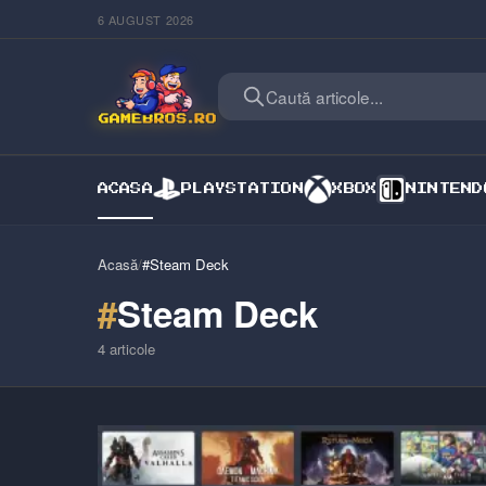
6 AUGUST 2026
Caută articole...
ACASA
PLAYSTATION
XBOX
NINTEND
Acasă
/
#Steam Deck
#
Steam Deck
4
articole