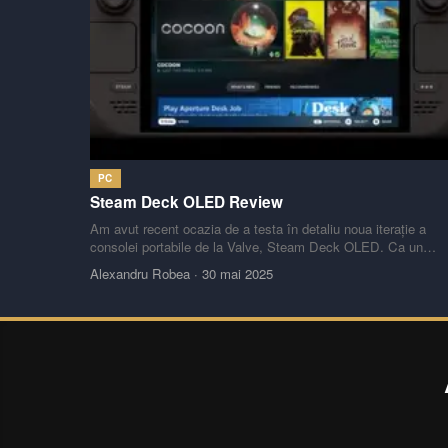
PC
Steam Deck OLED Review
Am avut recent ocazia de a testa în detaliu noua iterație a
consolei portabile de la Valve, Steam Deck OLED. Ca un
individ pasionat de hardware și performanță în jocuri, am fost
Alexandru Robea
·
30 mai 2025
deosebit de interesat să analizez îmbunătățirile aduse și
impactul lor asupra experienței de utilizare. Iată o perspectivă