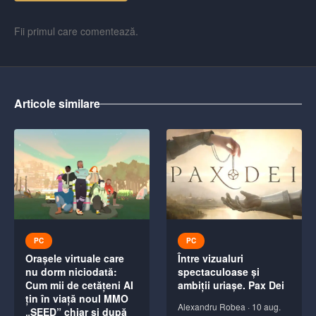
Fii primul care comentează.
Articole similare
PC
PC
Orașele virtuale care
Între vizualuri
nu dorm niciodată:
spectaculoase și
Cum mii de cetățeni AI
ambiții uriașe. Pax Dei
țin în viață noul MMO
Alexandru Robea
·
10 aug.
„SEED” chiar și după