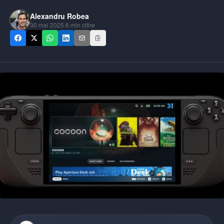
Alexandru Robea
30 mai 2025
·
6
min citire