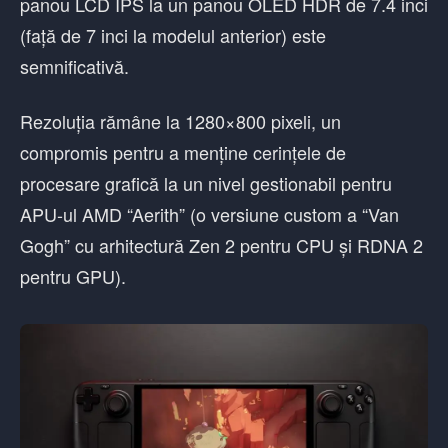
panou LCD IPS la un panou OLED HDR de 7.4 inci
(față de 7 inci la modelul anterior) este
semnificativă.
Rezoluția rămâne la 1280×800 pixeli, un
compromis pentru a menține cerințele de
procesare grafică la un nivel gestionabil pentru
APU-ul AMD “Aerith” (o versiune custom a “Van
Gogh” cu arhitectură Zen 2 pentru CPU și RDNA 2
pentru GPU).