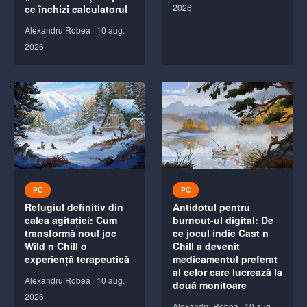
2026
ce închizi calculatorul
Alexandru Robea
·
10 aug.
2026
PC
PC
Refugiul definitiv din
Antidotul pentru
calea agitației: Cum
burnout-ul digital: De
transformă noul joc
ce jocul indie Cast n
Wild n Chill o
Chill a devenit
experiență terapeutică
medicamentul preferat
al celor care lucrează la
Alexandru Robea
·
10 aug.
două monitoare
2026
Alexandru Robea
·
10 aug.