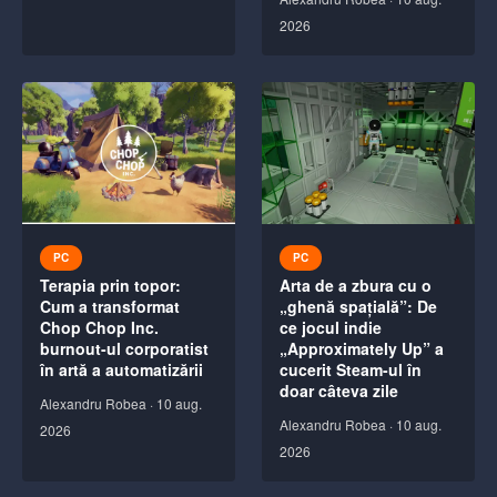
2026
PC
PC
Terapia prin topor:
Arta de a zbura cu o
Cum a transformat
„ghenă spațială”: De
Chop Chop Inc.
ce jocul indie
burnout-ul corporatist
„Approximately Up” a
în artă a automatizării
cucerit Steam-ul în
doar câteva zile
Alexandru Robea
·
10 aug.
Alexandru Robea
·
10 aug.
2026
2026