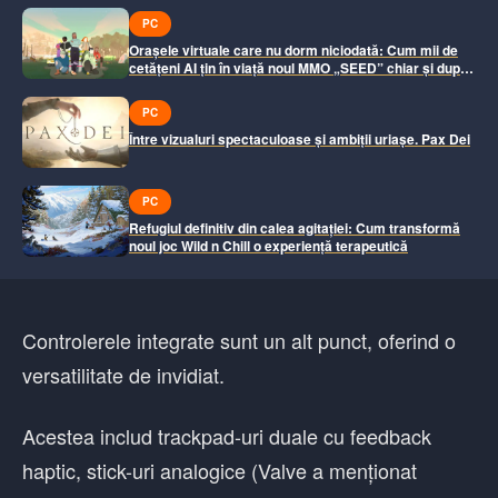
PC
Orașele virtuale care nu dorm niciodată: Cum mii de
cetățeni AI țin în viață noul MMO „SEED” chiar și după
ce închizi calculatorul
PC
Între vizualuri spectaculoase și ambiții uriașe. Pax Dei
PC
Refugiul definitiv din calea agitației: Cum transformă
noul joc Wild n Chill o experiență terapeutică
Controlerele integrate sunt un alt punct, oferind o
versatilitate de invidiat.
Acestea includ trackpad-uri duale cu feedback
haptic, stick-uri analogice (Valve a menționat