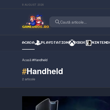
8 AUGUST 2026
Caută articole...
ACASA
PLAYSTATION
XBOX
NINTEND
Acasă
/
#Handheld
#
Handheld
2
articole