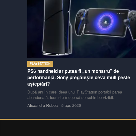
PLAYSTATION
PS6 handheld ar putea fi „un monstru” de
performanță. Sony pregătește ceva mult peste
așteptări?
După ani în care ideea unui PlayStation portabil părea
abandonată, lucrurile încep să se schimbe vizibil.
Alexandru Robea
·
5 apr. 2026