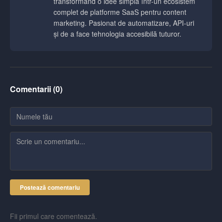
transformând o idee simplă într-un ecosistem
complet de platforme SaaS pentru content
marketing. Pasionat de automatizare, API-uri
și de a face tehnologia accesibilă tuturor.
Comentarii (
0
)
Postează comentariu
Fii primul care comentează.