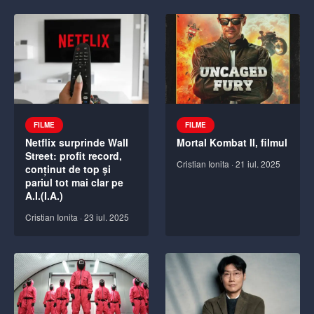
FILME
FILME
Netflix surprinde Wall
Mortal Kombat II, filmul
Street: profit record,
Cristian Ionita
·
21 iul. 2025
conținut de top și
pariul tot mai clar pe
A.I.(I.A.)
Cristian Ionita
·
23 iul. 2025