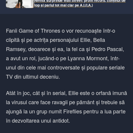
Netflix surprinde Wall Street: profit record, conținut de
top și pariul tot mai clar pe A.I.(I.A.)
Fanii Game of Thrones o vor recunoaște într-o
clipită și pe actrița personajului Ellie, Bella
Ramsey, deoarece și ea, la fel ca și Pedro Pascal,
a avut un rol, jucând-o pe Lyanna Mormont, într-
unul din cele mai controversate și populare seriale
TV din ultimul deceniu.
Atât în joc, cât și în serial, Ellie este o orfană imună
la virusul care face ravagii pe pământ și trebuie să
ajungă la un grup numit Fireflies pentru a lua parte
în dezvoltarea unui antidot.