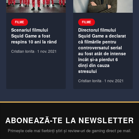
FILME
FILME
Scenariul filmului
Directorul filmului
Squid Game a fost
Squid Game a declarat
respins 10 ani la rând
că filmările pentru
controversatul serial
Cristian Ionita
·
1 nov. 2021
au fost atât de intense
încât și-a pierdut 6
dinți din cauza
stresului
Cristian Ionita
·
1 nov. 2021
ABONEAZĂ-TE LA NEWSLETTER
Primește cele mai fierbinți știri și review-uri de gaming direct pe mail.