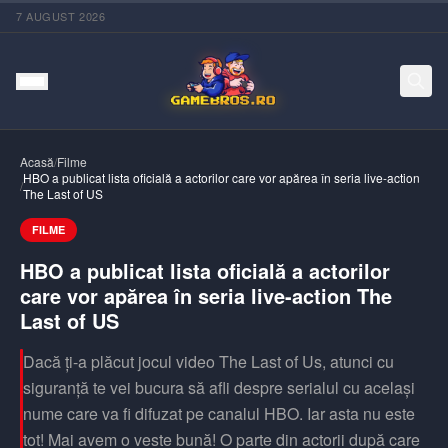
7 AUGUST 2026
Acasă
/
Filme
HBO a publicat lista oficială a actorilor care vor apărea în seria live-action
/
The Last of US
FILME
HBO a publicat lista oficială a actorilor
care vor apărea în seria live-action The
Last of US
Dacă ți-a plăcut jocul video The Last of Us, atunci cu
siguranță te vei bucura să afli despre serialul cu același
nume care va fi difuzat pe canalul HBO. Iar asta nu este
tot! Mai avem o veste bună! O parte din actorii după care