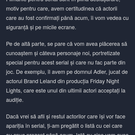
motiv pentru care, avem certitudinea că actorii
care au fost confirmați până acum, îi vom vedea cu
siguranță și pe micile ecrane.
Pe de altă parte, se pare că vom avea plăcerea să
cunoaștem și câteva personaje noi, portretizate
special pentru acest serial și care nu fac parte din
joc. De exemplu, îl avem pe domnul Adler, jucat de
actorul Brand Leland din producția Friday Night
Lights, care este unul din ultimii actori acceptați la
audiție.
Dacă vrei să afli și restul actorilor care își vor face
apariția în serial, ți-am pregătit o listă cu cei care
au spus prezent până acum. Iată cu cine vom avea