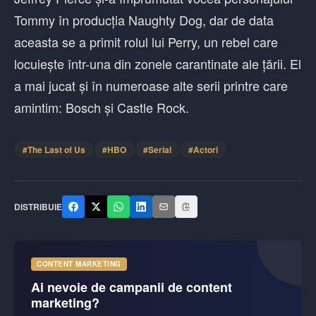
Tommy în producția Naughty Dog, dar de data
aceasta se a primit rolul lui Perry, un rebel care
locuiește într-una din zonele carantinate ale țării. El
a mai jucat și în numeroase alte serii printre care
amintim: Bosch și Castle Rock.
#
The Last of Us
#
HBO
#
Serial
#
Actori
DISTRIBUIE
CONTENT MARKETING
Ai nevoie de campanii de content
marketing?