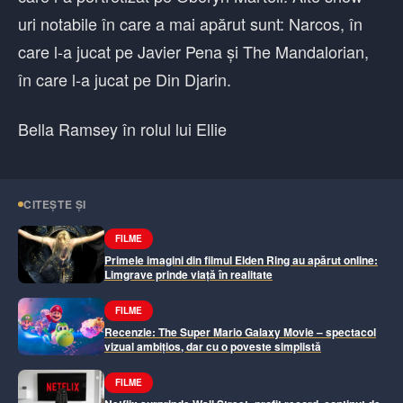
uri notabile în care a mai apărut sunt: Narcos, în
care l-a jucat pe Javier Pena și The Mandalorian,
în care l-a jucat pe Din Djarin.
Bella Ramsey în rolul lui Ellie
CITEȘTE ȘI
FILME
Primele imagini din filmul Elden Ring au apărut online:
Limgrave prinde viață în realitate
FILME
Recenzie: The Super Mario Galaxy Movie – spectacol
vizual ambițios, dar cu o poveste simplistă
FILME