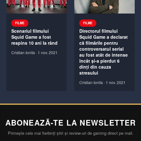
FILME
FILME
Scenariul filmului
Directorul filmului
Squid Game a fost
Squid Game a declarat
respins 10 ani la rând
că filmările pentru
controversatul serial
Cristian Ionita
·
1 nov. 2021
au fost atât de intense
încât și-a pierdut 6
dinți din cauza
stresului
Cristian Ionita
·
1 nov. 2021
ABONEAZĂ-TE LA NEWSLETTER
Primește cele mai fierbinți știri și review-uri de gaming direct pe mail.