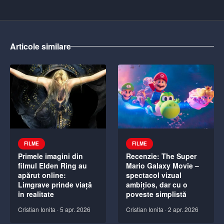
Articole similare
FILME
FILME
Primele imagini din
Recenzie: The Super
filmul Elden Ring au
Mario Galaxy Movie –
apărut online:
spectacol vizual
Limgrave prinde viață
ambițios, dar cu o
în realitate
poveste simplistă
Cristian Ionita
·
5 apr. 2026
Cristian Ionita
·
2 apr. 2026