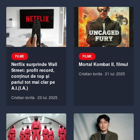
FILME
FILME
Netflix surprinde Wall
Mortal Kombat II, filmul
Street: profit record,
Cristian Ionita
·
21 iul. 2025
conținut de top și
pariul tot mai clar pe
A.I.(I.A.)
Cristian Ionita
·
23 iul. 2025