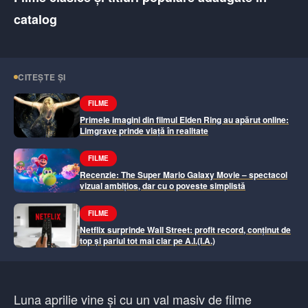
catalog
CITEȘTE ȘI
FILME
Primele imagini din filmul Elden Ring au apărut online:
Limgrave prinde viață în realitate
FILME
Recenzie: The Super Mario Galaxy Movie – spectacol
vizual ambițios, dar cu o poveste simplistă
FILME
Netflix surprinde Wall Street: profit record, conținut de
top și pariul tot mai clar pe A.I.(I.A.)
Luna aprilie vine și cu un val masiv de filme