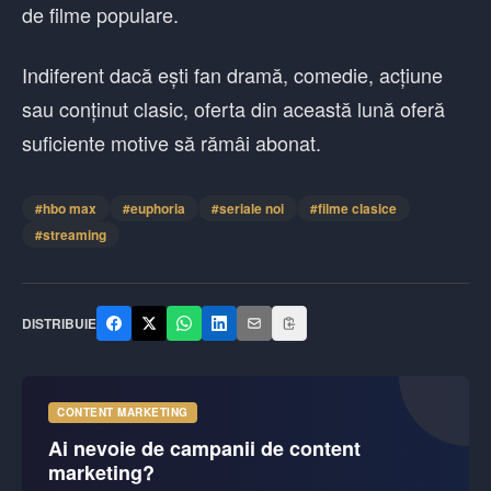
de filme populare.
Indiferent dacă ești fan dramă, comedie, acțiune
sau conținut clasic, oferta din această lună oferă
suficiente motive să rămâi abonat.
#
hbo max
#
euphoria
#
seriale noi
#
filme clasice
#
streaming
DISTRIBUIE
CONTENT MARKETING
Ai nevoie de campanii de content
marketing?