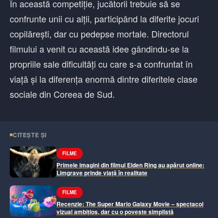
În această competiție, jucătorii trebuie să se
confrunte unii cu alții, participând la diferite jocuri
copilărești, dar cu pedepse mortale. Directorul
filmului a venit cu această idee gândindu-se la
propriile sale dificultăți cu care s-a confruntat în
viață și la diferența enormă dintre diferitele clase
sociale din Coreea de Sud.
CITEȘTE ȘI
FILME
Primele imagini din filmul Elden Ring au apărut online:
Limgrave prinde viață în realitate
FILME
Recenzie: The Super Mario Galaxy Movie – spectacol
vizual ambițios, dar cu o poveste simplistă