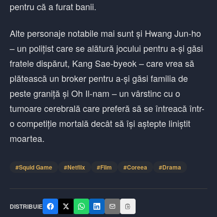
pentru că a furat banii.
Alte personaje notabile mai sunt și Hwang Jun-ho
– un polițist care se alătură jocului pentru a-și găsi
fratele dispărut, Kang Sae-byeok – care vrea să
plătească un broker pentru a-și găsi familia de
peste graniță și Oh Il-nam – un vârstinc cu o
tumoare cerebrală care preferă să se întreacă într-
o competiție mortală decât să își aștepte liniștit
moartea.
#
Squid Game
#
Netflix
#
Film
#
Coreea
#
Drama
DISTRIBUIE