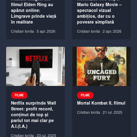
filmul Elden Ring au
Mario Galaxy Movie –
apărut online:
spectacol vizual
Limgrave prinde viață
ambițios, dar cu o
în realitate
poveste simplistă
Cristian Ionita
·
5 apr. 2026
Cristian Ionita
·
2 apr. 2026
FILME
FILME
Netflix surprinde Wall
Mortal Kombat II, filmul
Street: profit record,
Cristian Ionita
·
21 iul. 2025
conținut de top și
pariul tot mai clar pe
A.I.(I.A.)
Cristian Ionita
·
23 iul. 2025