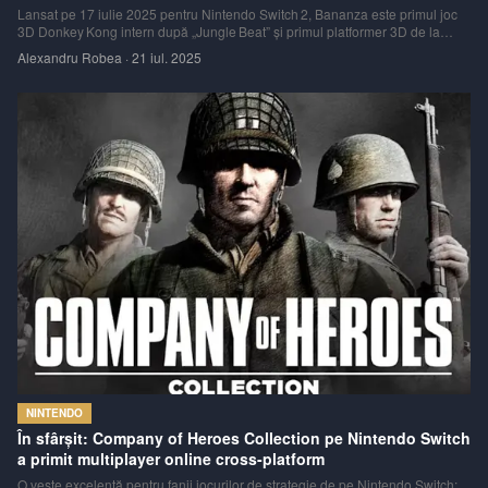
Lansat pe 17 iulie 2025 pentru Nintendo Switch 2, Bananza este primul joc
3D Donkey Kong intern după „Jungle Beat” și primul platformer 3D de la
„Donkey Kong 64” . Jocul combină un stil de explorare sandbox și medii
Alexandru Robea
·
21 iul. 2025
destructibile, aducând o altă dimensiune mecanicii platformer Nintendo
inspirată de
NINTENDO
În sfârșit: Company of Heroes Collection pe Nintendo Switch
a primit multiplayer online cross-platform
O veste excelentă pentru fanii jocurilor de strategie de pe Nintendo Switch: