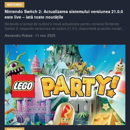
NINTENDO
Nintendo Switch 2: Actualizarea sistemului versiunea 21.0.0
este live – iată toate noutăţile
Nintendo a lansat de curând o nouă actualizare pentru consola Nintendo
Switch 2, respectiv versiunea de sistem 21.0.0, disponibilă şi pentru modelul
original Nintendo Switch. Această actualizare aduce multiple îmbunătăţiri –
Alexandru Robea
·
11 nov. 2025
de la modificări în meniul HOME, până la opţiuni avansate de accesibilitate