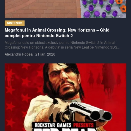
NINTENDO
Megafonul în Animal Crossing: New Horizons – Ghid
complet pentru Nintendo Switch 2
Megafonul este un obiect exclusiv pentru Nintendo Switch 2 în Animal
Crossing: New Horizons. A debutat în seria New Leaf pe Nintendo 3DS,
acest instrument îți permite să folosești microfonul consolei pentru a localiza
Alexandru Robea
·
21 ian. 2026
locuitorii insulei prin rostirea numelui lor.