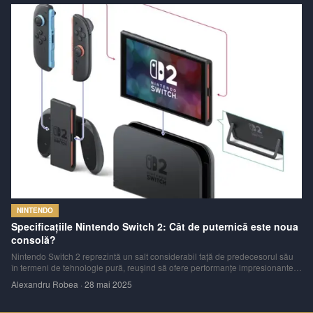
NINTENDO
Specificațiile Nintendo Switch 2: Cât de puternică este noua
consolă?
Nintendo Switch 2 reprezintă un salt considerabil față de predecesorul său
în termeni de tehnologie pură, reușind să ofere performanțe impresionante
pentru dimensiunile sale. Consola dispune de caracteristici precum
Alexandru Robea
·
28 mai 2025
iluminare HDR, suport pentru până la 120 de cadre pe secundă (fps), ieșire
4K prin i