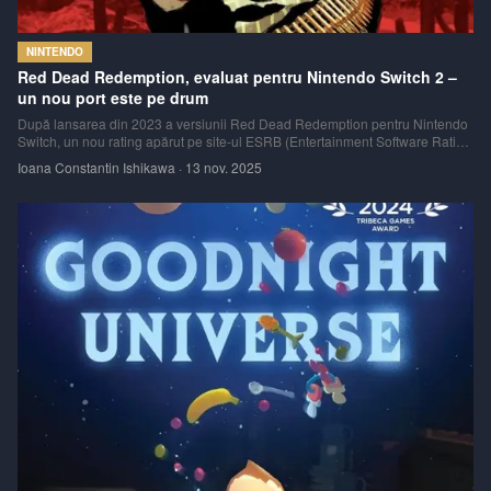
NINTENDO
Red Dead Redemption, evaluat pentru Nintendo Switch 2 –
un nou port este pe drum
După lansarea din 2023 a versiunii Red Dead Redemption pentru Nintendo
Switch, un nou rating apărut pe site-ul ESRB (Entertainment Software Rating
Board) sugerează că jocul ar putea primi în curând o versiune nativă pentru
Ioana Constantin Ishikawa
·
13 nov. 2025
viitorul Nintendo Switch 2.