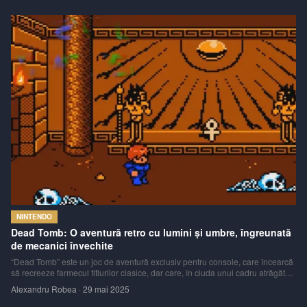
NINTENDO
Dead Tomb: O aventură retro cu lumini și umbre, îngreunată
de mecanici învechite
“Dead Tomb” este un joc de aventură exclusiv pentru console, care încearcă
să recreeze farmecul titlurilor clasice, dar care, în ciuda unui cadru atrăgător
și a unor provocări interesante, este tras în jos de mecanici de joc învechite
Alexandru Robea
·
29 mai 2025
și greoaie.