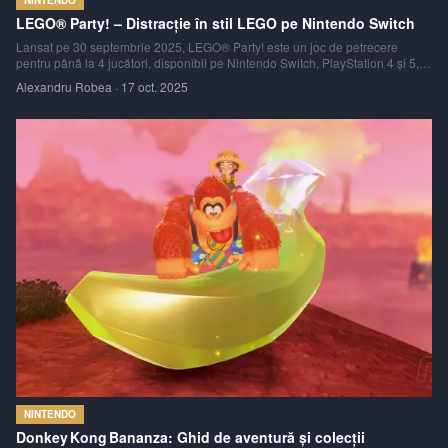
NINTENDO
LEGO® Party! – Distracție în stil LEGO pe Nintendo Switch
Lansat pe 30 septembrie 2025, LEGO® Party! este un joc de petrecere
pentru până la 4 jucători, disponibil pe Nintendo Switch, PlayStation 4 și 5,
Xbox One și Series X|S, precum și pe PC.
Alexandru Robea
·
17 oct. 2025
NINTENDO
Donkey Kong Bananza: Ghid de aventură și colecții