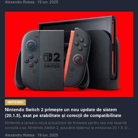
Alexandru Robea
·
19 iun. 2025
mult timp, acest update este unul important, fiind axat în principal pe rezolv
NINTENDO
Nintendo Switch 2 primește un nou update de sistem
(20.1.5), axat pe stabilitate și corecții de compatibilitate
Nintendo a lansat o nouă actualizare de firmware pentru cea mai recentă
consolă a sa, Nintendo Switch 2, aducând sistemul la versiunea 20.1.5. Deși
nu este un update care introduce funcționalități majore, acesta aduce o serie
Alexandru Robea
·
19 iun. 2025
de îmbunătățiri importante legate de stabilitate și compatibilitatea cu jo