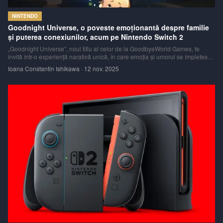
NINTENDO
Goodnight Universe, o poveste emoționantă despre familie
și puterea conexiunilor, acum pe Nintendo Switch 2
„Goodnight Universe”, noul titlu al celor de la GoodbyeWorld Games, te
invită într-o experiență narativă unică, în care emoția și umorul se împletesc
perfect. Jocul spune povestea lui Isaac, un bebeluș cu mintea unui adult și
Ioana Constantin Ishikawa
·
12 nov. 2025
puteri telepatice, care trăiește într-o familie aparent obișnuită.