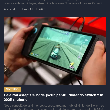
componenta multiplayer, absentă la lansarea Company of Heroes Collection
în 2023, este acum disponibilă printr-o nouă actualizare gratuită.
Alexandru Robea
·
11 iul. 2025
NINTENDO
Cele mai așteptate 27 de jocuri pentru Nintendo Switch 2 în
2025 și ulterior
Noua consolă de la Nintendo, succesoarea mult iubitei Nintendo Switch, se
prefigurează a fi un mare succes, iar lista de jocuri anunțate pentru 2025 și