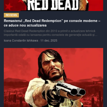
REVIEWS
Remasterul „Red Dead Redemption” pe console moderne –
ce aduce nou actualizarea
Clasicul Red Dead Redemption din 2010 a primit o actualizare tehnică
importantă odată cu lansarea pentru consolele de generație actuală și
dispozitivele mobile. Într‑o analiză detaliată, Digital Foundry evidențiază
Ioana Constantin Ishikawa
·
11 dec. 2025
modul în care noua versiune îmbunătățește experiența jocului pe PS5, Xbox
Series X|S,