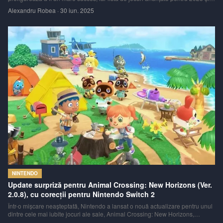
anii următori este de-a dreptul impresionantă. De la remake-uri ale unor
Alexandru Robea
·
30 iun. 2025
clasice îndrăgite la titluri complet noi, iată o privire asupra a ceea ce n
NINTENDO
Update surpriză pentru Animal Crossing: New Horizons (Ver.
2.0.8), cu corecții pentru Nintendo Switch 2
Într-o mișcare neașteptată, Nintendo a lansat o nouă actualizare pentru unul
dintre cele mai iubite jocuri ale sale, Animal Crossing: New Horizons,
aducându-l la versiunea 2.0.8. Deși jocul nu mai primește conținut nou de