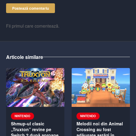
Postează comentariu
Fii primul care comentează.
Articole similare
NINTENDO
NINTENDO
Shmup-ul clasic
Melodii noi din Animal
„Truxton” revine pe
Crossing au fost
Switch 2 după aproape
adăugate astăzi în