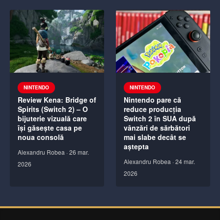
NINTENDO
NINTENDO
Review Kena: Bridge of
Nintendo pare că
Spirits (Switch 2) – O
reduce producția
bijuterie vizuală care
Switch 2 în SUA după
își găsește casa pe
vânzări de sărbători
noua consolă
mai slabe decât se
aștepta
Alexandru Robea
·
26 mar.
Alexandru Robea
·
24 mar.
2026
2026