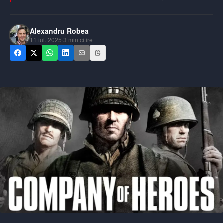
Alexandru Robea
11 iul. 2025
·
3
min citire