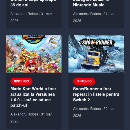
35 de ani
Nintendo Music
Alexandru Robea
·
31 mar.
Alexandru Robea
·
31 mar.
2026
2026
NINTENDO
NINTENDO
Mario Kart World a fost
SnowRunner a fost
actualizat la Versiunea
reperat în listele pentru
1.6.0 – Iată ce aduce
Switch 2
patch-ul
Alexandru Robea
·
30 mar.
Alexandru Robea
·
31 mar.
2026
2026