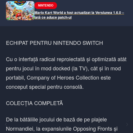
NINTENDO
Mario Kart World a fost actualizat la Versiunea 1.6.0 –
Iată ce aduce patch-ul
ECHIPAT PENTRU NINTENDO SWITCH
Cu o interfață radical reproiectată și optimizată atât
pentru jocul în mod docked (la TV), cât și în mod
portabil, Company of Heroes Collection este
conceput special pentru consolă.
COLECȚIA COMPLETĂ
De la bătăliile jocului de bază de pe plajele
Normandiei, la expansiunile Opposing Fronts și