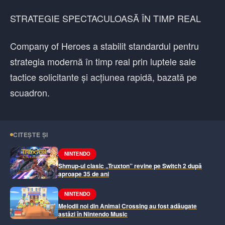
STRATEGIE SPECTACULOASĂ ÎN TIMP REAL
Company of Heroes a stabilit standardul pentru
strategia modernă în timp real prin luptele sale
tactice solicitante și acțiunea rapidă, bazată pe
scuadron.
CITEȘTE ȘI
NINTENDO
Shmup-ul clasic „Truxton” revine pe Switch 2 după
aproape 35 de ani
NINTENDO
Melodii noi din Animal Crossing au fost adăugate
astăzi în Nintendo Music