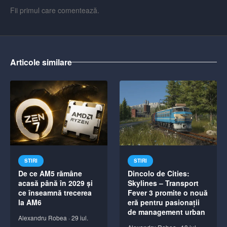
Fii primul care comentează.
Articole similare
STIRI
STIRI
De ce AM5 rămâne
Dincolo de Cities:
acasă până în 2029 și
Skylines – Transport
ce înseamnă trecerea
Fever 3 promite o nouă
la AM6
eră pentru pasionații
de management urban
Alexandru Robea
·
29 iul.