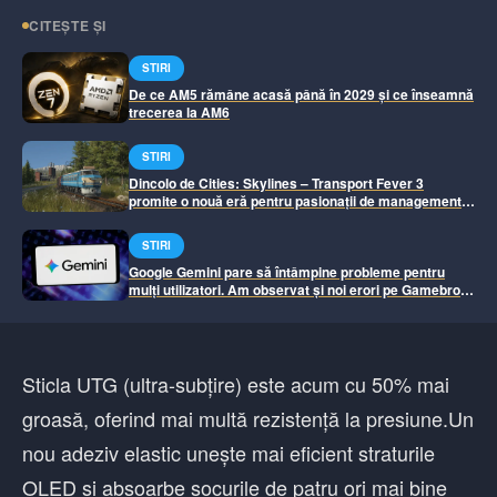
CITEȘTE ȘI
STIRI
De ce AM5 rămâne acasă până în 2029 și ce înseamnă
trecerea la AM6
STIRI
Dincolo de Cities: Skylines – Transport Fever 3
promite o nouă eră pentru pasionații de management
urban
STIRI
Google Gemini pare să întâmpine probleme pentru
mulți utilizatori. Am observat și noi erori pe Gamebros.
Si-a revenit
Sticla UTG (ultra-subțire) este acum cu 50% mai
groasă, oferind mai multă rezistență la presiune.Un
nou adeziv elastic unește mai eficient straturile
OLED și absoarbe șocurile de patru ori mai bine