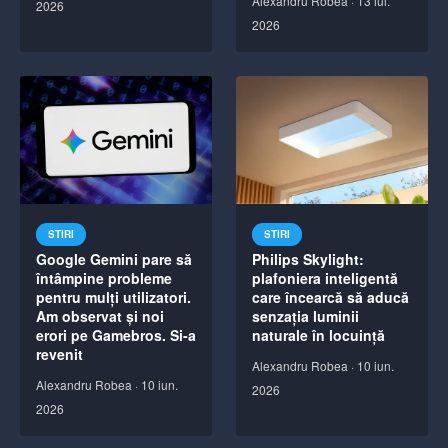
Alexandru Robea
·
13 iul.
2026
2026
STIRI
STIRI
Google Gemini pare să
Philips Skylight:
întâmpine probleme
plafoniera inteligentă
pentru mulți utilizatori.
care încearcă să aducă
Am observat și noi
senzația luminii
erori pe Gamebros. Si-a
naturale în locuință
revenit
Alexandru Robea
·
10 iun.
Alexandru Robea
·
10 iun.
2026
2026