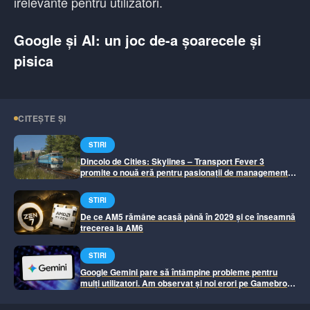
irelevante pentru utilizatori.
Google și AI: un joc de-a șoarecele și
pisica
CITEȘTE ȘI
STIRI
Dincolo de Cities: Skylines – Transport Fever 3
promite o nouă eră pentru pasionații de management
urban
STIRI
De ce AM5 rămâne acasă până în 2029 și ce înseamnă
trecerea la AM6
STIRI
Google Gemini pare să întâmpine probleme pentru
mulți utilizatori. Am observat și noi erori pe Gamebros.
Si-a revenit