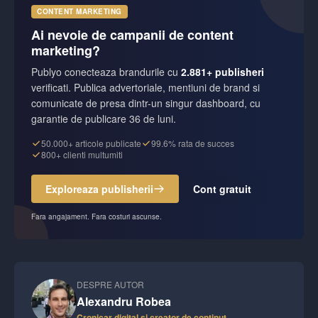
CONTENT MARKETING
Ai nevoie de campanii de content
marketing?
Publyo conecteaza brandurile cu
2.881+ publisheri
verificati. Publica advertoriale, mentiuni de brand si
comunicate de presa dintr-un singur dashboard, cu
garantie de publicare 36 de luni.
50.000+ articole publicate
99.6% rata de succes
800+ clienti multumiti
Exploreaza publisherii
Cont gratuit
Fara angajament. Fara costuri ascunse.
DESPRE AUTOR
Alexandru Robea
Cronicar digital și creator de conținut