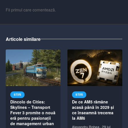
Fii primul care comentează.
Articole similare
STIRI
STIRI
Dincolo de Cities:
De ce AM5 rămâne
Skylines – Transport
acasă până în 2029 și
Fever 3 promite o nouă
ce înseamnă trecerea
eră pentru pasionații
la AM6
de management urban
Alexandru Robea
·
29 iul.