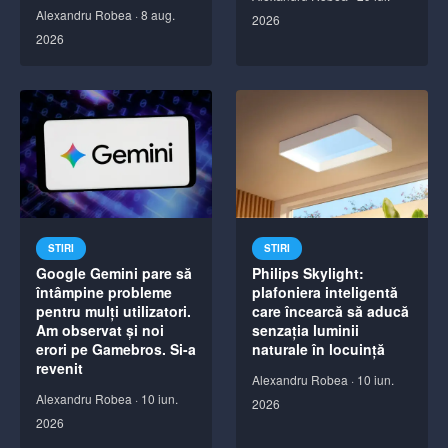
Alexandru Robea
·
8 aug.
2026
2026
STIRI
STIRI
Google Gemini pare să
Philips Skylight:
întâmpine probleme
plafoniera inteligentă
pentru mulți utilizatori.
care încearcă să aducă
Am observat și noi
senzația luminii
erori pe Gamebros. Si-a
naturale în locuință
revenit
Alexandru Robea
·
10 iun.
Alexandru Robea
·
10 iun.
2026
2026