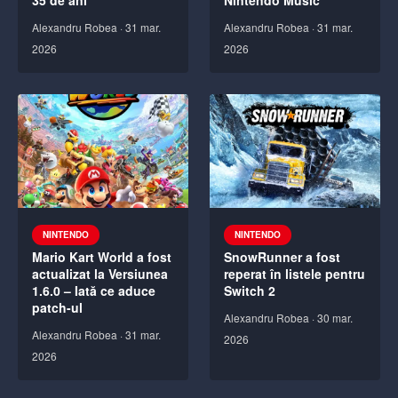
35 de ani
Nintendo Music
Alexandru Robea
·
31 mar.
Alexandru Robea
·
31 mar.
2026
2026
NINTENDO
NINTENDO
Mario Kart World a fost
SnowRunner a fost
actualizat la Versiunea
reperat în listele pentru
1.6.0 – Iată ce aduce
Switch 2
patch-ul
Alexandru Robea
·
30 mar.
Alexandru Robea
·
31 mar.
2026
2026