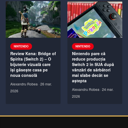
NINTENDO
NINTENDO
Review Kena: Bridge of
Nintendo pare că
Spirits (Switch 2) – O
reduce producția
bijuterie vizuală care
Switch 2 în SUA după
își găsește casa pe
vânzări de sărbători
noua consolă
mai slabe decât se
aștepta
Alexandru Robea
·
26 mar.
Alexandru Robea
·
24 mar.
2026
2026