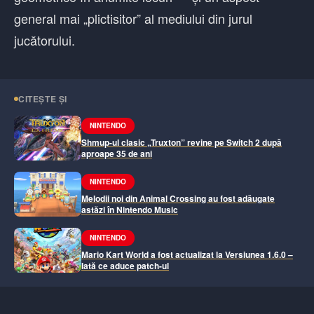
general mai „plictisitor” al mediului din jurul
jucătorului.
CITEȘTE ȘI
NINTENDO
Shmup-ul clasic „Truxton” revine pe Switch 2 după
aproape 35 de ani
NINTENDO
Melodii noi din Animal Crossing au fost adăugate
astăzi în Nintendo Music
NINTENDO
Mario Kart World a fost actualizat la Versiunea 1.6.0 –
Iată ce aduce patch-ul