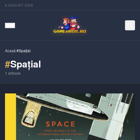
6 AUGUST 2026
Acasă
/
#Spațial
#
Spațial
1
articole