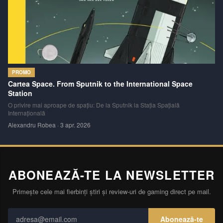
PROMO
Cartea Space. From Sputnik to the International Space
Station
O privire mai aproape de spațiu: De la Sputnik la Stația Spațială
Internațională
Alexandru Robea
·
3 apr. 2026
ABONEAZĂ-TE LA NEWSLETTER
Primește cele mai fierbinți știri și review-uri de gaming direct pe mail.
Abonează-te