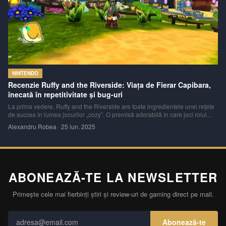
NINTENDO
Recenzie Ruffy and the Riverside: Viața de Fierar Capibara,
înecată în repetitivitate și bug-uri
La prima vedere, Ruffy and the Riverside are toate ingredientele unei rețete
de succes în lumea jocurilor „cozy”. O premisă adorabilă în care joci rolul
unui capibara fierar, un stil artistic fermecător, de tip dioramă, și o promisiune
Alexandru Robea
·
25 iun. 2025
de relaxare similară cu titluri precum Animal Crossing. Însă, su
ABONEAZĂ-TE LA NEWSLETTER
Primește cele mai fierbinți știri și review-uri de gaming direct pe mail.
Abonează-te