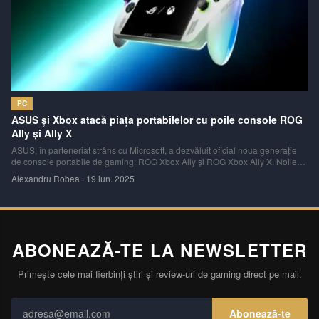
PC
ASUS și Xbox atacă piața portabilelor cu poile console ROG
Ally și Ally X
ASUS, în parteneriat strâns cu Microsoft, a dezvăluit oficial noua generație
de console portabile de gaming: ROG Xbox Ally și ROG Xbox Ally X. Noile
dispozitive sunt construite pe un concept hibrid puternic, combinând
Alexandru Robea
·
19 iun. 2025
flexibilitatea sistemului de operare Windows 11 cu o interfață optimizată de
Xbox
ABONEAZĂ-TE LA NEWSLETTER
Primește cele mai fierbinți știri și review-uri de gaming direct pe mail.
Abonează-te