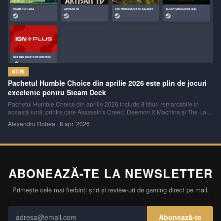
STIRI
Pachetul Humble Choice din aprilie 2026 este plin de jocuri
excelente pentru Steam Deck
Pachetul Humble Choice din aprilie 2026 include 8 titluri remarcabile în
această lună, printre care Assassin's Creed, Daemon X Machina și The Lord
of the Rings.
Alexandru Robea
·
8 apr. 2026
ABONEAZĂ-TE LA NEWSLETTER
Primește cele mai fierbinți știri și review-uri de gaming direct pe mail.
Abonează-te