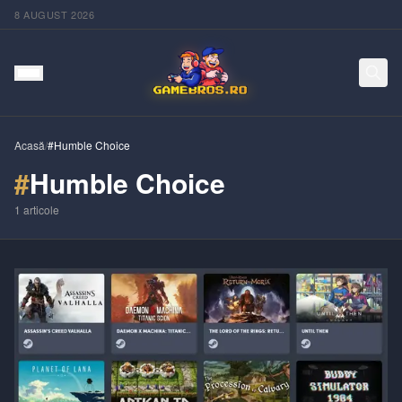
8 AUGUST 2026
Acasă
/
#Humble Choice
#
Humble Choice
1
articole