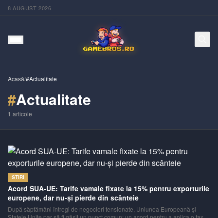
8 AUGUST 2026
Acasă
/
#Actualitate
#
Actualitate
1
articole
STIRI
Acord SUA‑UE: Tarife vamale fixate la 15% pentru exporturile
europene, dar nu‑și pierde din scânteie
După săptămâni întregi de negocieri tensionate, Uniunea Europeană și
Statele Unite par să fi găsit un punct comun: un acord pentru a aplica o taxă