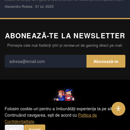
vamală de 15% pe majoritatea exporturilor din Europa către SUA. Este o
Alexandru Robea
·
31 iul. 2025
veste importantă pentru companiile europene, care evită astfel riscul unei
taxe de
ABONEAZĂ-TE LA NEWSLETTER
Primește cele mai fierbinți știri și review-uri de gaming direct pe mail.
Abonează-te
Folosim cookie-uri pentru a îmbunătăți experiența ta pe site.
Contact
Echipa
Publicitate
Politică de Confidențialitate
Hartă Site
Continuând navigarea, ești de acord cu
Politica de
Confidențialitate
.
©
2026
GameBros. Toate drepturile rezervate.
Refuz
Accept