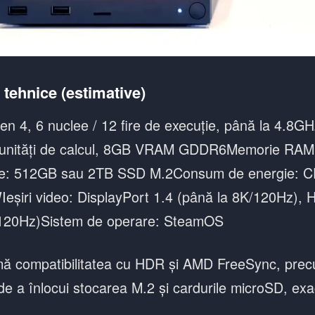
i tehnice (estimative)
n 4, 6 nuclee / 12 fire de execuție, până la 4.
unități de calcul, 8GB VRAM GDDR6Memorie RAM
e: 512GB sau 2TB SSD M.2Consum de energie: C
șiri video: DisplayPort 1.4 (până la 8K/120Hz), 
/120Hz)Sistem de operare: SteamOS
mă compatibilitatea cu HDR și AMD FreeSync, prec
 de a înlocui stocarea M.2 și cardurile microSD, ex