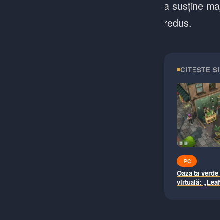
a susține maj
redus.
CITEȘTE ȘI
PC
Oaza ta verde
virtuală: „Lea
cozy în care îț
propria florări