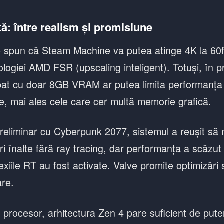
ă: între realism și promisiune
lve spun că Steam Machine va putea atinge 4K la 60
ologiei AMD FSR (upscaling inteligent). Totuși, în p
at cu doar 8GB VRAM ar putea limita performanța î
 mai ales cele care cer multă memorie grafică.
 preliminar cu Cyberpunk 2077, sistemul a reușit să
ri înalte fără ray tracing, dar performanța a scăzut
exiile RT au fost activate. Valve promite optimizări
are.
 procesor, arhitectura Zen 4 pare suficient de pute