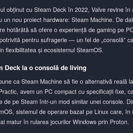
l obținut cu Steam Deck în 2022, Valve revine în a
u un nou proiect hardware: Steam Machine. De da
e hotărâtă să ofere o experiență de gaming pe PC 
 potrivită pentru sufragerie — un fel de „consolă” c
n flexibilitatea și ecosistemul SteamOS.
m Deck la o consolă de living
opune ca Steam Machine să fie o alternativă reală l
 Practic, avem un PC compact cu specificații fixe, c
le de pe Steam într-un mod similar unei console. Dis
mOS, sistemul de operare bazat pe Linux care, în ul
ai matur în rularea jocurilor Windows prin Proton.