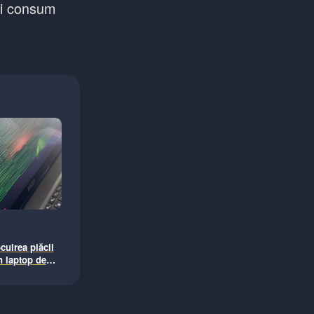
nui consum
cuirea plăcii
n laptop de
 că „ar costa
 unitate nouă”