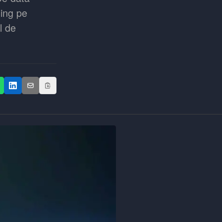
ing pe
l de