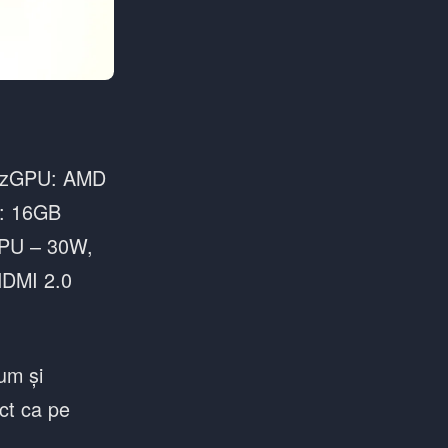
8GHzGPU: AMD
: 16GB
PU – 30W,
HDMI 2.0
um și
act ca pe