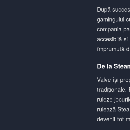
După succesu
gamingului c
compania par
accesibilă și
împrumută di
De la Stea
Valve își pr
tradiționale.
ruleze jocuri
rulează Stea
devenit tot m