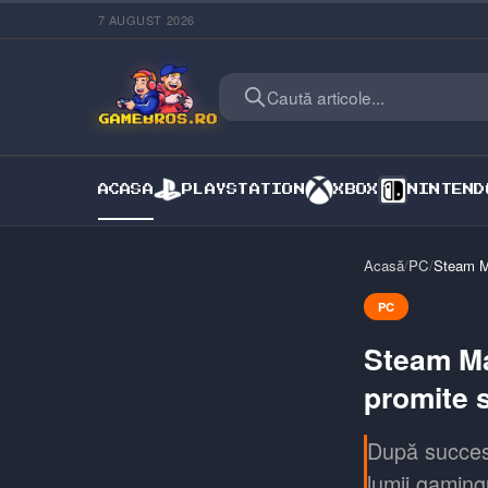
7 AUGUST 2026
Caută articole...
ACASA
PLAYSTATION
XBOX
NINTEND
Acasă
/
PC
/
Steam Ma
PC
Steam Ma
promite 
După succesu
lumii gaming