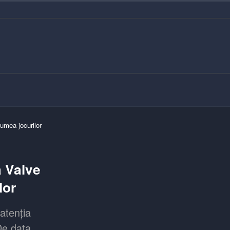
umea jocurilor
a Valve
lor
atenția
De data