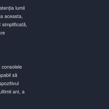
tenția lumii
ta aceasta,
simplificată,
are
a consolele
apabil să
pozitivul
timii ani, a