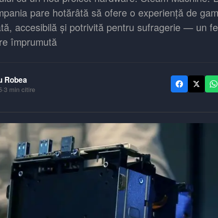
mpania pare hotărâtă să ofere o experiență de gam
tă, accesibilă și potrivită pentru sufragerie — un fe
are împrumută
u Robea
5
·
3
min citire