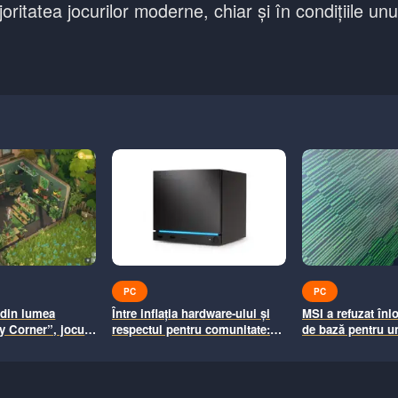
oritatea jocurilor moderne, chiar și în condițiile u
PC
PC
 din lumea
Între inflația hardware-ului și
MSI a refuzat înlo
fy Corner”, jocul
respectul pentru comunitate:
de bază pentru u
i construiești
Cum încearcă Valve să
6.000$, susținând
e de vis
îndulcească pilula unui Steam
mai mult decât o
Machine de 1.000$