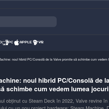
O
PC
APPLE
VR
chine: noul hibrid PC/Consolă de la Valve promite să schimbe cum vedem l
chine: noul hibrid PC/Consolă de l
să schimbe cum vedem lumea jocuri
l obținut cu Steam Deck în 2022, Valve revine în 
ului cu un nou proiect hardware: Steam Machine. 