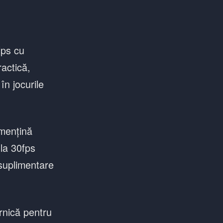
fps cu
ractică,
n jocurile
 mențină
 la 30fps
 suplimentare
rnică pentru