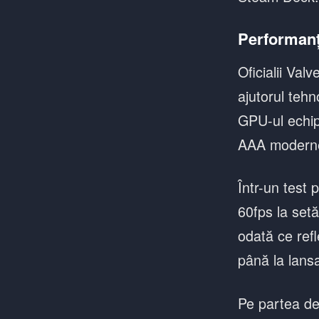
Performanț
Oficialii Va
ajutorul tehn
GPU-ul echip
AAA moderne,
Într-un test
60fps la setă
odată ce refl
până la lans
Pe partea de