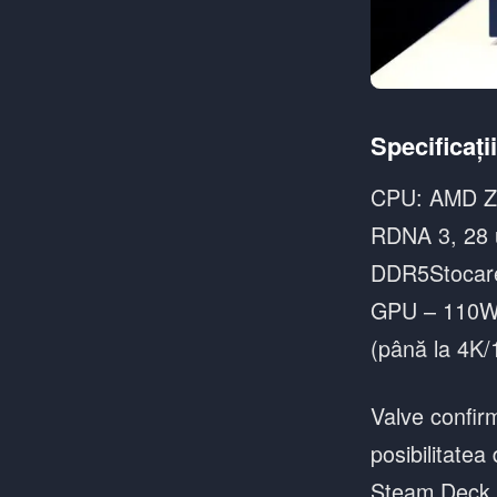
Specificați
CPU: AMD Ze
RDNA 3, 28 
DDR5Stocar
GPU – 110WIe
(până la 4K
Valve confir
posibilitatea
Steam Deck.