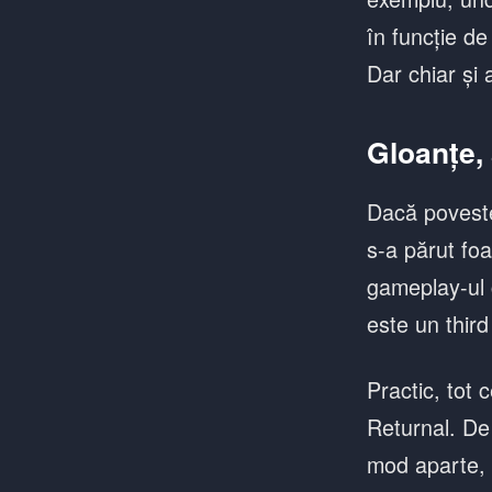
în funcție de
Dar chiar și
Gloanțe, 
Dacă poveste
s-a părut fo
gameplay-ul
este un third
Practic, tot 
Returnal. De 
mod aparte, c