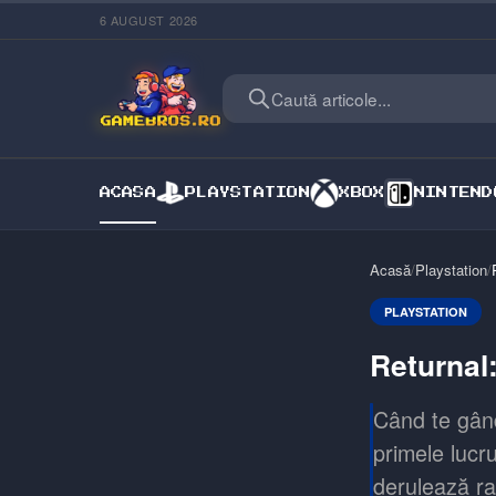
6 AUGUST 2026
Caută articole...
ACASA
PLAYSTATION
XBOX
NINTEND
Acasă
/
Playstation
/
PLAYSTATION
Returnal
Când te gând
primele lucru
derulează ra