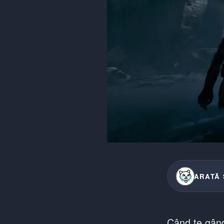
ARATĂ 
Când te gând