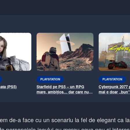
PLAYSTATION
PLAYSTATION
ata (PS5)
Starfield pe PS5 – un RPG
Cyberpunk 2077 
mare, ambițios… dar care nu e
mai e doar „bun”.
pentru toată lumea
sfârșit, exact ce t
de la început
vem de-a face cu un scenariu la fel de elegant ca 
e personajele jocului au mereu ceva nou și intere