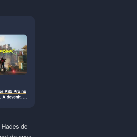
pe PS5 Pro nu
 A devenit, în
rebuia să fie
la Hades de
sant de spus,