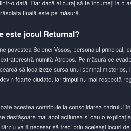
dintr-o dată. Dar dacă ai curaj să te încumeți la o
 răsplata finală este pe măsură.
e este jocul Returnal?
ne povestea Selenei Vssos, personajul principal, ca
 extraterestră numită Atropos. Pe măsură ce evad
cearcă să localizeze sursa unui semnal misterios, lu
 devin foarte ciudate, iar timpul nu mai respectă reg
toate acestea contribuie la consolidarea cadrului în
e desfășoare mai apoi acțiunea și dau o explicație
 târziu va fi necesar să treci prin aceleași locuri de