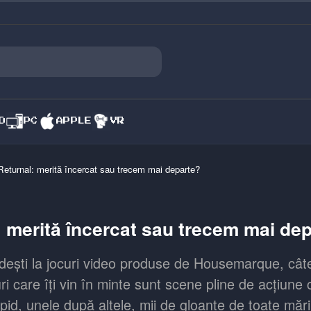
O
PC
APPLE
VR
Returnal: merită încercat sau trecem mai departe?
: merită încercat sau trecem mai de
ești la jocuri video produse de Housemarque, cât
ri care îți vin în minte sunt scene pline de acțiune
pid, unele după altele, mii de gloanțe de toate mări