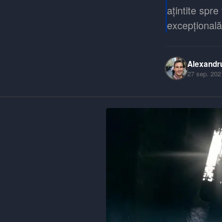
ațintite spre
excepțională
Alexandr
27 sep. 202