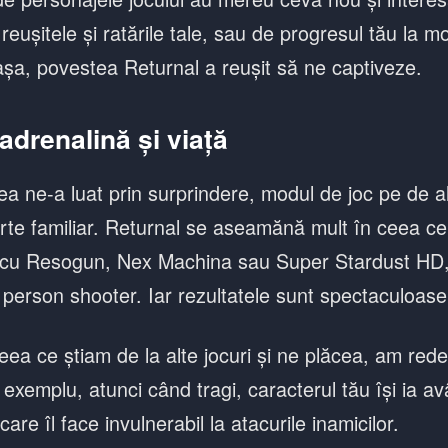
 reușitele și ratările tale, sau de progresul tău la m
 așa, povestea Returnal a reușit să ne captiveze.
adrenalină și viață
a ne-a luat prin surprindere, modul de joc pe de al
arte familiar. Returnal se aseamănă mult în ceea ce
 cu Resogun, Nex Machina sau Super Stardust HD,
 person shooter. Iar rezultatele sunt spectaculoase
ceea ce știam de la alte jocuri și ne plăcea, am rede
exemplu, atunci când tragi, caracterul tău își ia av
are îl face invulnerabil la atacurile inamicilor.