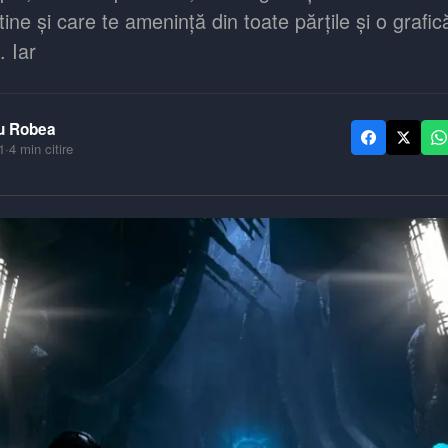
 tine și care te amenință din toate părțile și o grafic
. Iar
u Robea
1
·
4
min citire