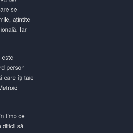
care se
le, ațintite
ională. Iar
 este
ird person
 care îți taie
Metroid
în timp ce
dificil să