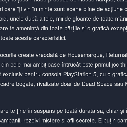
ri care îți vin în minte sunt scene pline de acțiune 
id, unele după altele, mii de gloanțe de toate mărimi
care te amenință din toate părțile și o grafică excepț
toate aceste caracteristici.
 jocurile create vreodată de Housemarque, Returnal
 din cele mai ambițioase întrucât este primul joc th
 exclusiv pentru consola PlayStation 5, cu o grafică
i cadre bogate, rivalizate doar de Dead Space sau 
are te ține în suspans pe toată durata sa, chiar și 
ampanii, rezolvi mistere și afli secrete. E puțin cam 