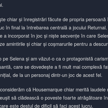
i.
e chiar și înregistrări făcute de propria persoană î
c în final la întrebarea centrală a jocului Returnal.
a incorporat în joc și niște secvențe în care Sele
ze amintirile și chiar și coșmarurile pentru a descur
o pe Selena și am văzut-o ca o protagonistă carism
esantă, care se dovedește a fi mult mai complexă fa
nițial, de la un personaj dintr-un joc de acest fel.
 considerăm că Housemarque chiar merită laudele 
eușit să clădească o poveste foarte atrăgătoare în
care este destul de dificil să faci acest lucru.