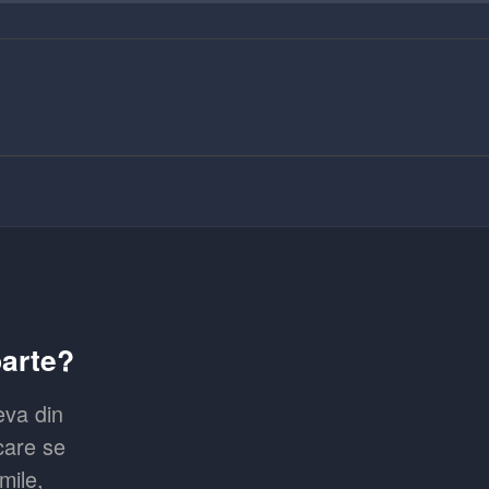
parte?
eva din
 care se
mile,