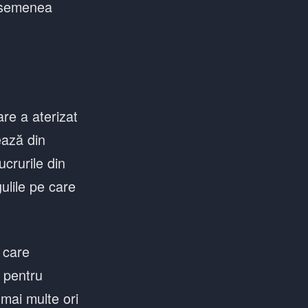
 asemenea
re a aterizat
ează din
crurile din
ulile pe care
 care
 pentru
 mai multe ori