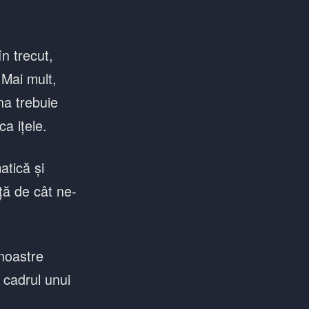
n trecut,
 Mai mult,
na trebuie
ca ițele.
atică și
ță de cât ne-
noastre
 cadrul unui