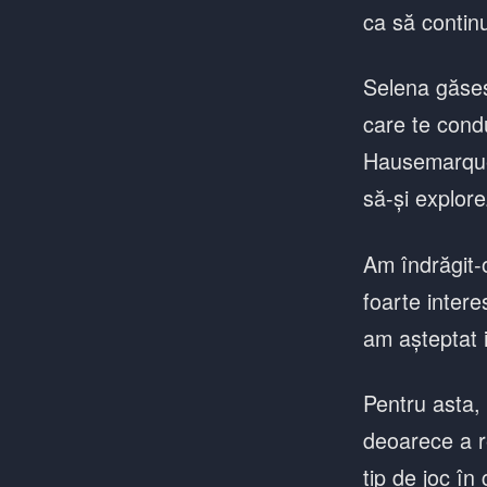
ca să continu
Selena găseșt
care te condu
Hausemarque 
să-și explore
Am îndrăgit-
foarte inter
am așteptat i
Pentru asta,
deoarece a r
tip de joc în 