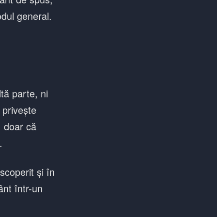
odul general.
tă parte, ni
 privește
 doar că
.
scoperit și în
ânt într-un