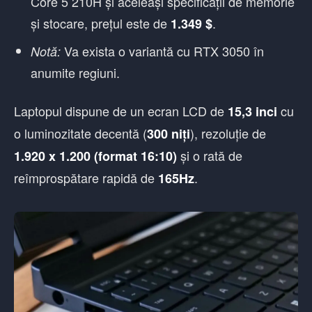
Core 5 210H și aceleași specificații de memorie
și stocare, prețul este de
.
1.349 $
Va exista o variantă cu RTX 3050 în
Notă:
anumite regiuni.
Laptopul dispune de un ecran LCD de
cu
15,3 inci
o luminozitate decentă (
), rezoluție de
300 niți
și o rată de
1.920 x 1.200 (format 16:10)
reîmprospătare rapidă de
.
165Hz