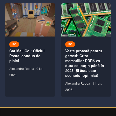
PC
PC
Cat Mail Co.: Oficiul
Veste proastă pentru
Poștal condus de
gameri: Criza
pisici
memoriilor DDR5 va
dura cel puțin până în
Alexandru Robea
·
9 iul.
2028. Și ăsta este
2026
scenariul optimist!
Alexandru Robea
·
11 iun.
2026