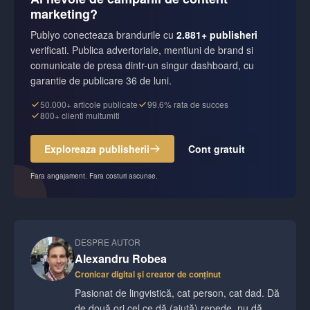
marketing?
Publyo conecteaza brandurile cu
2.881+ publisheri
verificati. Publica advertoriale, mentiuni de brand si
comunicate de presa dintr-un singur dashboard, cu
garantie de publicare 36 de luni.
50.000+ articole publicate
99.6% rata de succes
800+ clienti multumiti
Exploreaza publisherii
Cont gratuit
Fara angajament. Fara costuri ascunse.
DESPRE AUTOR
Alexandru Robea
Cronicar digital și creator de conținut
Pasionat de lingvistică, cat person, cat dad. Dă
de două ori cel ce dă (ajută) repede, nu dă