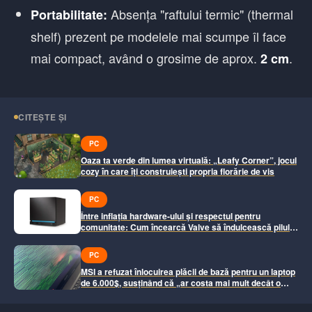
Absența "raftului termic" (thermal
Portabilitate:
shelf) prezent pe modelele mai scumpe îl face
mai compact, având o grosime de aprox.
.
2 cm
CITEȘTE ȘI
PC
Oaza ta verde din lumea virtuală: „Leafy Corner”, jocul
cozy în care îți construiești propria florărie de vis
PC
Între inflația hardware-ului și respectul pentru
comunitate: Cum încearcă Valve să îndulcească pilula
unui Steam Machine de 1.000$
PC
MSI a refuzat înlocuirea plăcii de bază pentru un laptop
de 6.000$, susținând că „ar costa mai mult decât o
unitate nouă”