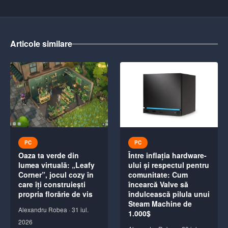
Articole similare
PC
PC
Oaza ta verde din
Între inflația hardware-
lumea virtuală: „Leafy
ului și respectul pentru
Corner”, jocul cozy în
comunitate: Cum
care îți construiești
încearcă Valve să
propria florărie de vis
îndulcească pilula unui
Steam Machine de
Alexandru Robea
·
31 iul.
1.000$
2026