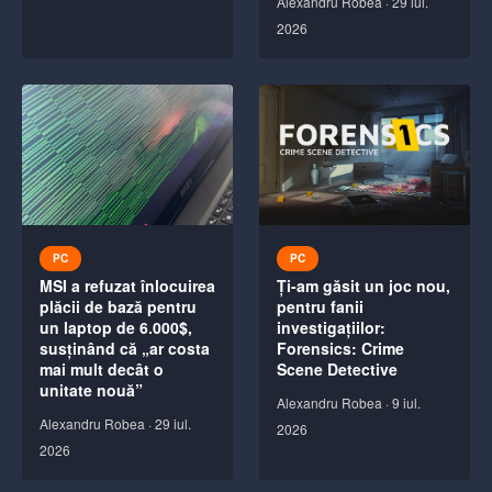
Alexandru Robea
·
29 iul.
2026
PC
PC
MSI a refuzat înlocuirea
Ți-am găsit un joc nou,
plăcii de bază pentru
pentru fanii
un laptop de 6.000$,
investigațiilor:
susținând că „ar costa
Forensics: Crime
mai mult decât o
Scene Detective
unitate nouă”
Alexandru Robea
·
9 iul.
Alexandru Robea
·
29 iul.
2026
2026