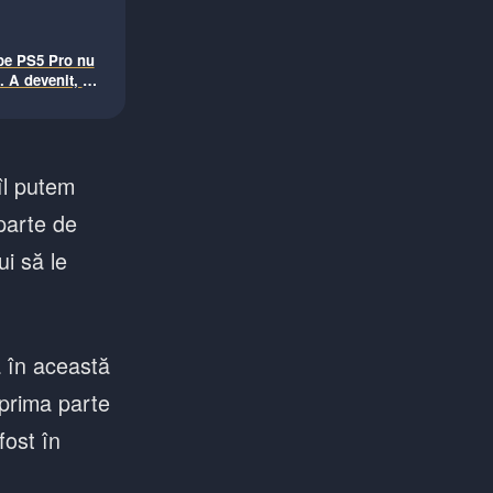
pe PS5 Pro nu
 A devenit, în
rebuia să fie
 îl putem
 parte de
ui să le
ă în această
 prima parte
fost în