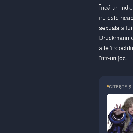
Încă un indic
nu este neapă
sexuală a lui
Druckmann de
alte îndoctri
într-un joc.
CITEȘTE ȘI