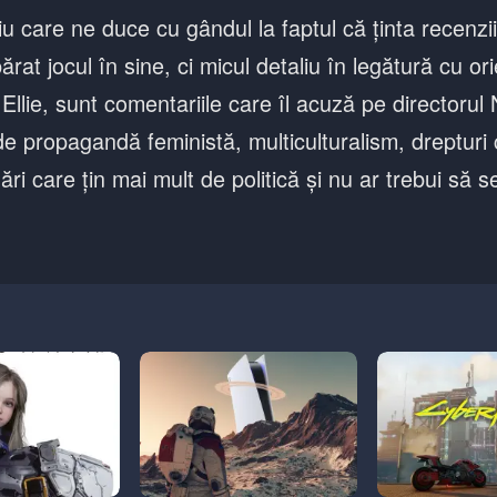
iu care ne duce cu gândul la faptul că ținta recenzi
rat jocul în sine, ci micul detaliu în legătură cu or
 Ellie, sunt comentariile care îl acuză pe directorul 
 propagandă feministă, multiculturalism, drepturi ci
nări care țin mai mult de politică și nu ar trebui să