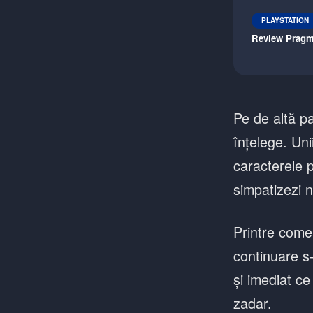
PLAYSTATION
Review Pragm
Pe de altă pa
înțelege. Uni
caracterele p
simpatizezi n
Printre comen
continuare s-
și imediat ce
zadar.