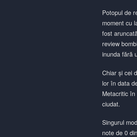
Potopul de r
moment cu la
fost aruncat
review bombin
inunda fără 
Chiar și cei 
lor în data d
Metacritic în
ciudat.
Singurul mod 
note de 0 din