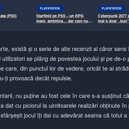
PLAYSTATION
PLAYSTATION
ata (PS5)
Starfield pe PS5 – un RPG
Cyberpunk 2077 
mare, ambițios… dar care nu e
mai e doar „bun”.
pentru toată lumea
sfârșit, exact ce t
de la început
rte, există și o serie de alte recenzii al căror sens
i utilizatori se plâng de povestea jocului și pe de-o
e care, din punctul lor de vedere, oricât te-ai străd
u-ți provoacă decât repulsie.
tarii, nu puține au fost cele în care s-a susținut c
a dat cu piciorul la uimitoarele realizări obținute în
 sfârșești jocul îți dai cu adevărat seama că totul a 