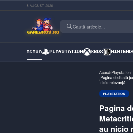
8 AUGUST 2026
Caută articole...
ACASA
PLAYSTATION
XBOX
NINTEND
Acasă
/
Playstation
Pagina dedicată jo
/
nicio relevanță
PLAYSTATION
Pagina de
Metacrit
au nicio 