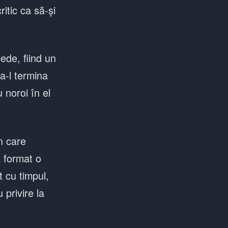
itic ca să-și
pede, fiind un
a-l termina
 noroi în el
în care
a format o
t cu timpul,
 privire la