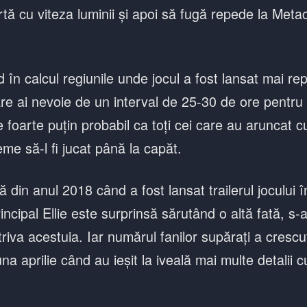
tă cu viteza luminii și apoi să fugă repede la Metacr
d în calcul regiunile unde jocul a fost lansat mai re
re ai nevoie de un interval de 25-30 de ore pentru 
 foarte puțin probabil ca toți cei care au aruncat cu
me să-l fi jucat până la capăt.
ă din anul 2018 când a fost lansat trailerul jocului 
incipal Ellie este surprinsă sărutând o altă fată, s-
triva acestuia. Iar numărul fanilor supărați a crescu
na aprilie când au ieșit la iveală mai multe detalii cu