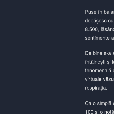
Puse în balan
depășesc cu 
8.500, lăsând
sentimente 
De bine s-a s
întâlnești și
fenomenală c
virtuale văzu
respirația.
Ca o simplă 
100 și o notă