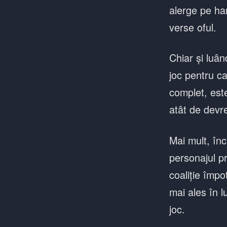
alerge pe har
verse oful.
Chiar și luân
joc pentru ca
complet, este
atât de devre
Mai mult, înc
personajul pr
coaliție împo
mai ales în lu
joc.