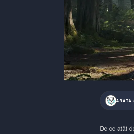
ARATĂ 
De ce atât d