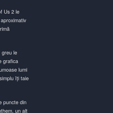
f Us 2 le
 aproximativ
primă
 greu le
e grafica
frumoase lumi
implu îți taie
e puncte din
nthem, un alt