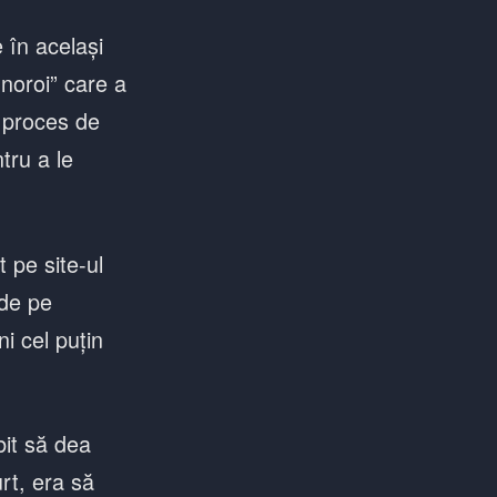
 în același
noroi” care a
n proces de
tru a le
t pe site-ul
 de pe
i cel puțin
bit să dea
urt, era să