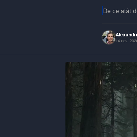
De ce atât d
Alexandr
14 nov. 202