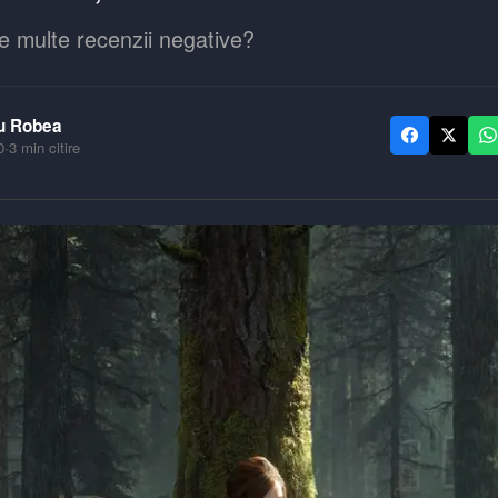
e multe recenzii negative?
u Robea
0
·
3
min citire