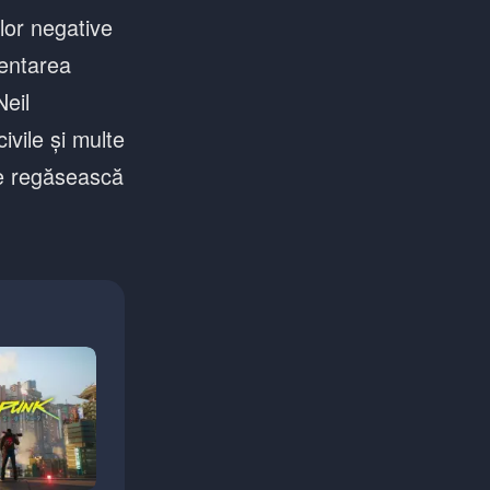
ilor negative
ientarea
Neil
vile și multe
 se regăsească