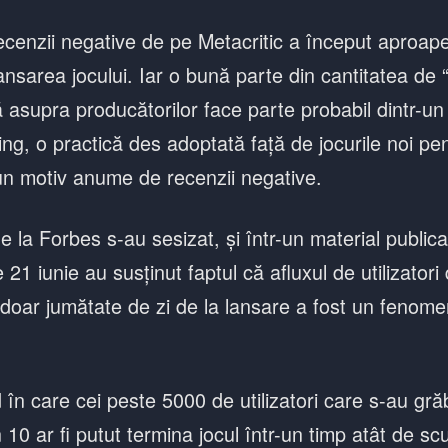
ecenzii negative de pe Metacritic a început aproape
nsarea jocului. Iar o bună parte din cantitatea de “
ă asupra producătorilor face parte probabil dintr-u
g, o practică des adoptată față de jocurile noi pen
un motiv anume de recenzii negative.
de la Forbes s-au sesizat, și într-un material publica
e 21 iunie au susținut faptul că afluxul de utilizatori
 doar jumătate de zi de la lansare a fost un fenomen
în care cei peste 5000 de utilizatori care s-au gră
 10 ar fi putut termina jocul într-un timp atât de sc