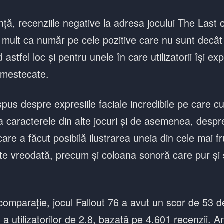
ță, recenziile negative la adresa jocului The Last o
mult ca număr pe cele pozitive care nu sunt decât
 astfel loc și pentru unele în care utilizatorii își ex
amestecate.
pus despre expresiile faciale incredibile pe care cu
 la caracterele din alte jocuri și de asemenea, despr
are a făcut posibilă ilustrarea uneia din cele mai 
te vreodată, precum și coloana sonoră care pur și s
comparație, jocul Fallout 76 a avut un scor de 53 d
 a utilizatorilor de 2.8, bazată pe 4.601 recenzii. A