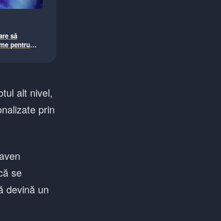
are să
me pentru
. Am observat
amebros. Si-a
ul alt nivel,
nalizate prin
eaven
 că se
ă devină un