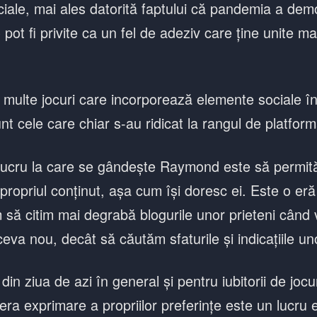
ciale, mai ales datorită faptului că pandemia a dem
o pot fi privite ca un fel de adeziv care ține unite ma
 multe jocuri care incorporează elemente sociale în
nt cele care chiar s-au ridicat la rangul de platform
lucru la care se gândește Raymond este să permită u
propriul conținut, așa cum își doresc ei. Este o eră
m să citim mai degrabă blogurile unor prieteni când
va nou, decât să căutăm sfaturile și indicațiile un
 din ziua de azi în general și pentru iubitorii de jocu
ibera exprimare a propriilor preferințe este un lucru