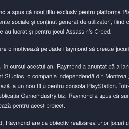
 a spus că noul titlu exclusiv pentru platforma Pl
nte sociale și conținut generat de utilizatori, fiind 
e au lucrat și pentru jocul Assassin’s Creed.
 care o motivează pe Jade Raymond să creeze jocur
 în cursul acestui an, Raymond a anunțat că a la
t Studios, o companie independendă din Montreal,
ază la un nou titlu pentru consola PlayStation. Într
ublicația Gameindustry.biz, Raymond a spus că sunt 
ează pentru acest proiect.
d, Raymond are ca obiectiv realizarea unor jocuri c