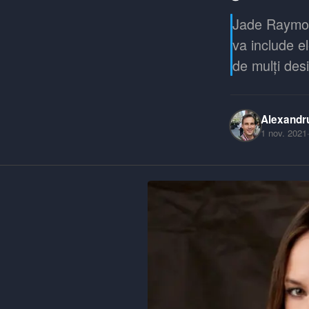
Jade Raymond
va include el
de mulți des
Alexandr
1 nov. 2021