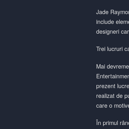
Jade Raymond
include eleme
designeri car
Trei lucruri
Mai devreme,
Entertainmen
prezent lucre
realizat de p
care o motiv
În primul rân