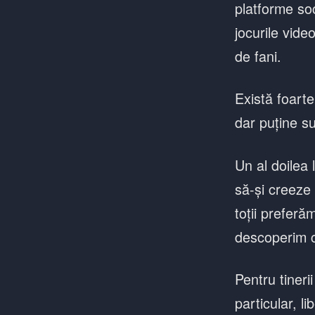
platforme so
jocurile vide
de fani.
Există foarte
dar puține su
Un al doilea 
să-și creeze 
toții preferă
descoperim ce
Pentru tinerii
particular, l