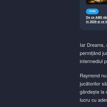
STIRI
De ce AM5 ră
în 2029 și ce
la AM6
Iar Dreams, a
permițând ju
intermediul p
Raymond nu a
jucătorilor s
gândește la 
lucru cu adev