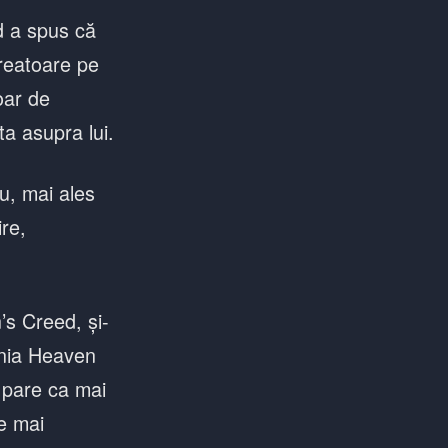
d a spus că
creatoare pe
oar de
ta asupra lui.
u, mai ales
ire,
’s Creed, și-
ania Heaven
e pare ca mai
le mai