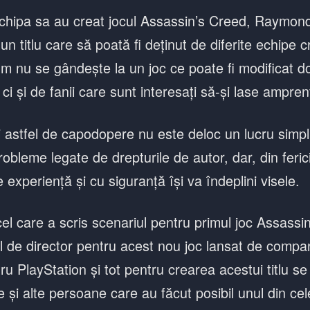
chipa sa au creat jocul Assassin’s Creed, Raymon
 un titlu care să poată fi deținut de diferite echipe 
cum nu se gândește la un joc ce poate fi modificat d
, ci și de fanii care sunt interesați să-și lase ampren
 astfel de capodopere nu este deloc un lucru simpl
probleme legate de drepturile de autor, dar, din feric
xperiență și cu siguranță își va îndeplini visele.
l care a scris scenariul pentru primul joc Assassin
lul de director pentru acest nou joc lansat de comp
ru PlayStation și tot pentru crearea acestui titlu s
e și alte persoane care au făcut posibil unul din ce