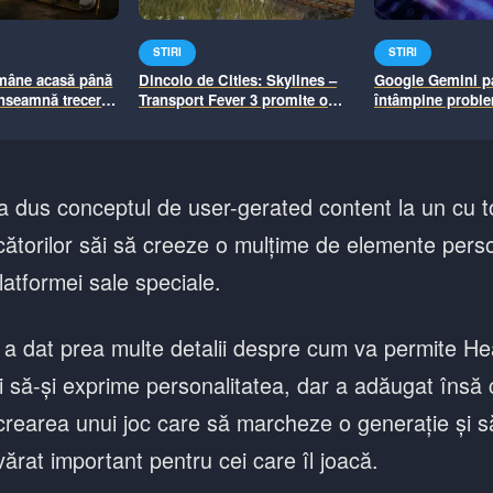
STIRI
STIRI
mâne acasă până
Dincolo de Cities: Skylines –
Google Gemini p
 înseamnă trecerea
Transport Fever 3 promite o
întâmpine proble
nouă eră pentru pasionații de
mulți utilizatori
management urban
și noi erori pe G
revenit
 dus conceptul de user-gerated content la un cu tot
cătorilor săi să creeze o mulțime de elemente perso
latformei sale speciale.
 dat prea multe detalii despre cum va permite H
ăi să-și exprime personalitatea, dar a adăugat însă
crearea unui joc care să marcheze o generație și s
ărat important pentru cei care îl joacă.