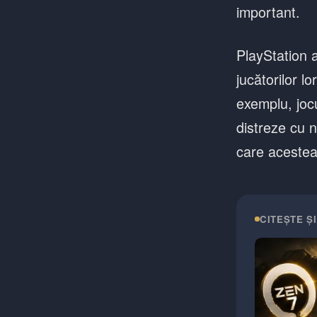
important.
PlayStation a
jucătorilor l
exemplu, jocu
distreze cu n
care acestea 
CITEȘTE ȘI