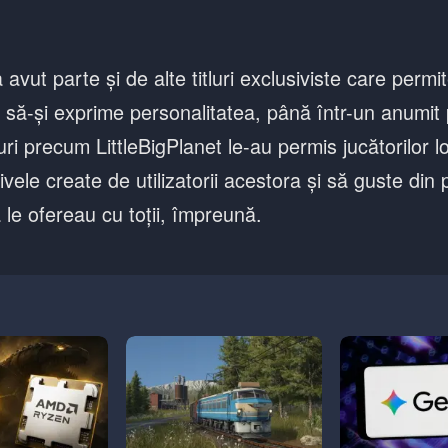
 avut parte și de alte titluri exclusiviste care permi
or să-și exprime personalitatea, până într-un anumit
ri precum LittleBigPlanet le-au permis jucătorilor l
ivele create de utilizatorii acestora și să guste din 
le ofereau cu toții, împreună.