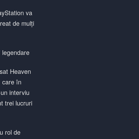
ayStation va
creat de mulți
i legendare
nsat Heaven
 care în
-un interviu
trei lucruri
u rol de