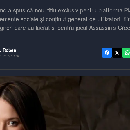
 a spus că noul titlu exclusiv pentru platforma Pl
emente sociale și conținut generat de utilizatori, fii
igneri care au lucrat și pentru jocul Assassin’s Cre
u Robea
·
3
min citire