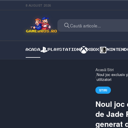
8 AUGUST 2026
Caută articole...
ACASA
PLAYSTATION
XBOX
NINTEND
Acasă
/
Stiri
Noul joc exclusiv 
/
utilizatori
STIRI
Noul joc 
de Jade 
generat d