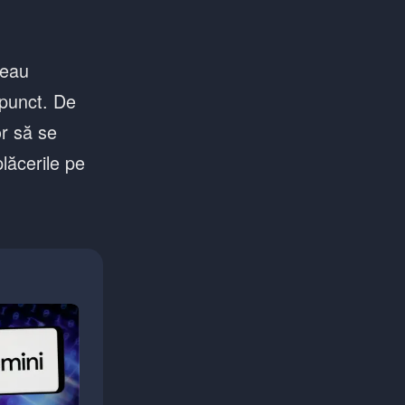
teau
 punct. De
or să se
plăcerile pe