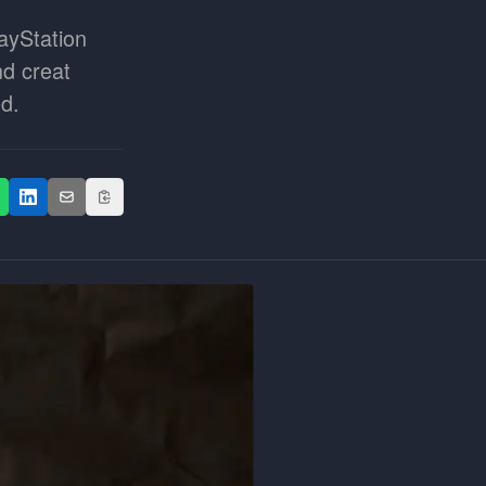
ayStation
nd creat
ed.