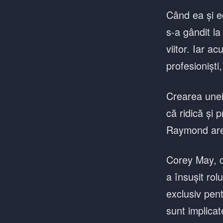
Când ea și e
s-a gândit la
viitor. Iar a
profesioniști
Crearea unei
că ridică și 
Raymond are e
Corey May, ce
a însușit ro
exclusiv pent
sunt implicat