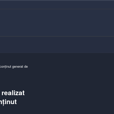
conținut generat de
realizat
nținut