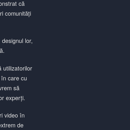
onstrat că
ri comunități
 designul lor,
ă.
tilizatorilor
 în care cu
 vrem să
or experți.
ri video în
 extrem de