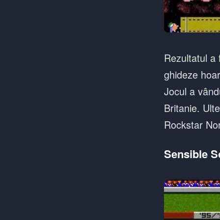
Rezultatul a 
ghideze hoard
Jocul a vând
Britanie. Ul
Rockstar Nort
Sensible So