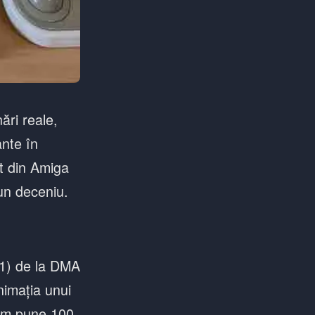
ări reale,
ante în
t din Amiga
 un deceniu.
91) de la DMA
nimația unui
 am pune 100