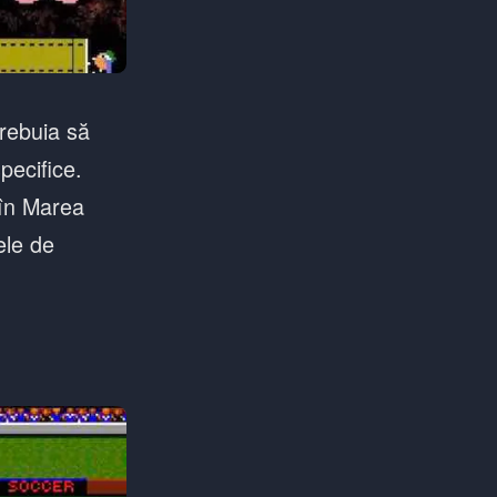
trebuia să
pecifice.
 în Marea
ele de