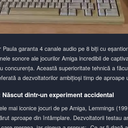
 Paula garanta 4 canale audio pe 8 biți cu eșantion
ele sonore ale jocurilor Amiga incredibil de captiv
u concurența. Această superioritate tehnică a făcu
eferată a dezvoltatorilor ambițioși timp de aproape
Născut dintr-un experiment accidental
cele mai iconice jocuri de pe Amiga, Lemmings (19
ărut aproape din întâmplare. Dezvoltatorii testau a
 care mergea, iar cineva a propus: „Ce-ar fi dacă