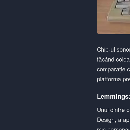
Chip-ul sonor
făcând coloan
comparație c
platforma pr
Lemmings: 
Unul dintre 
Design, a ap
mic personaj