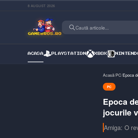
8 AUGUST 2026
Caută articole...
ACASA
PLAYSTATION
XBOX
NINTEND
Acasă
/
PC
/
Epoca de
PC
Epoca de
jocurile 
Amiga: O rev