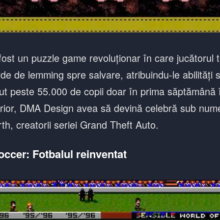
fost un puzzle game revoluționar în care jucătorul 
e de lemming spre salvare, atribuindu-le abilități s
ut peste 55.000 de copii doar în prima săptămână
terior, DMA Design avea să devină celebră sub num
h, creatorii seriei Grand Theft Auto.
ccer: Fotbalul reinventat