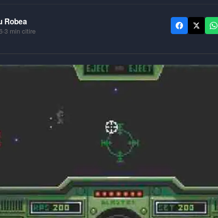
u Robea
6
·
3
min citire