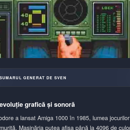
SUMARUL GENERAT DE SVEN
voluție grafică și sonoră
re a lansat Amiga 1000 în 1985, lumea jocurilor
urită. Mașinăria putea afișa până la 4096 de culor