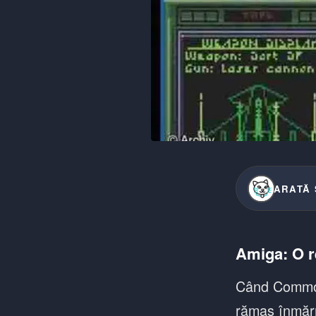
ARATĂ 
Amiga: O re
Când Commodo
rămas înmărm