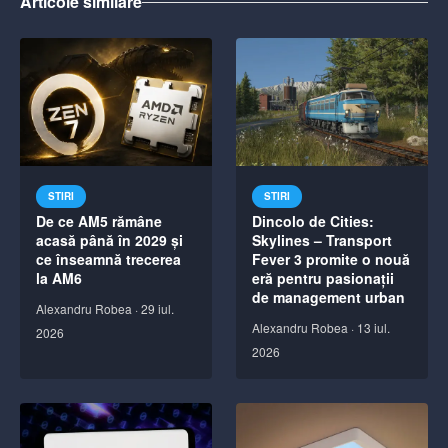
Articole similare
STIRI
STIRI
De ce AM5 rămâne
Dincolo de Cities:
acasă până în 2029 și
Skylines – Transport
ce înseamnă trecerea
Fever 3 promite o nouă
la AM6
eră pentru pasionații
de management urban
Alexandru Robea
·
29 iul.
Alexandru Robea
·
13 iul.
2026
2026