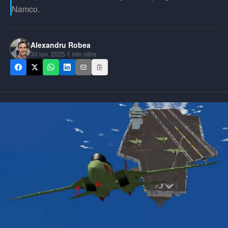
Namco.
Alexandru Robea
30 iun. 2025
·
1
min citire