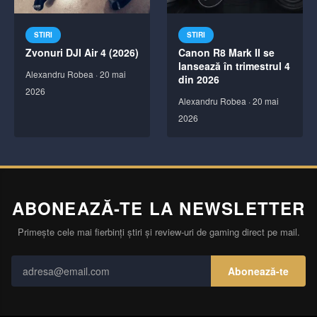
STIRI
STIRI
Zvonuri DJI Air 4 (2026)
Canon R8 Mark II se
lansează în trimestrul 4
Alexandru Robea
·
20 mai
din 2026
2026
Alexandru Robea
·
20 mai
2026
ABONEAZĂ-TE LA NEWSLETTER
Primește cele mai fierbinți știri și review-uri de gaming direct pe mail.
Abonează-te