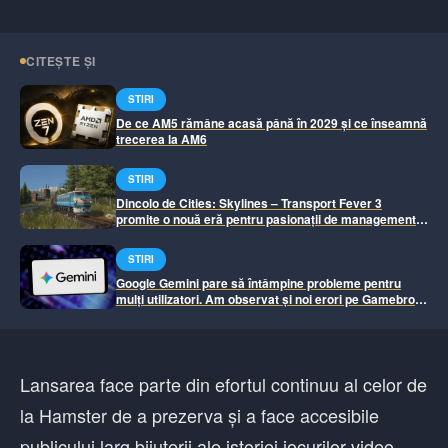
CITEȘTE ȘI
STIRI
De ce AM5 rămâne acasă până în 2029 și ce înseamnă
trecerea la AM6
STIRI
Dincolo de Cities: Skylines – Transport Fever 3
promite o nouă eră pentru pasionații de management
urban
STIRI
Google Gemini pare să întâmpine probleme pentru
mulți utilizatori. Am observat și noi erori pe Gamebros.
Si-a revenit
Lansarea face parte din efortul continuu al celor de
la Hamster de a prezerva și a face accesibile
publicului larg bijuterii ale istoriei jocurilor video.