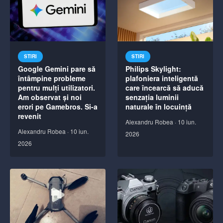
STIRI
STIRI
Google Gemini pare să
Philips Skylight:
întâmpine probleme
plafoniera inteligentă
pentru mulți utilizatori.
care încearcă să aducă
Am observat și noi
senzația luminii
erori pe Gamebros. Si-a
naturale în locuință
revenit
Alexandru Robea
·
10 iun.
Alexandru Robea
·
10 iun.
2026
2026